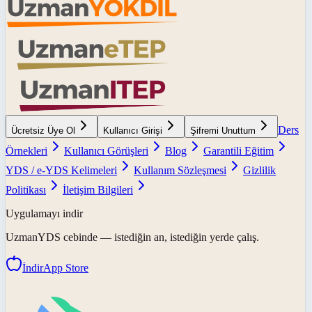
Ders
Ücretsiz Üye Ol
Kullanıcı Girişi
Şifremi Unuttum
Örnekleri
Kullanıcı Görüşleri
Blog
Garantili Eğitim
YDS / e-YDS Kelimeleri
Kullanım Sözleşmesi
Gizlilik
Politikası
İletişim Bilgileri
Uygulamayı indir
UzmanYDS
cebinde — istediğin an, istediğin yerde çalış.
İndir
App Store