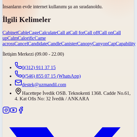
İnsanların evde internet kullanımı şu an
sıradan
oldu.
İlgili Kelimeler
Cabinet
Cable
Cage
Calculate
Call at
Call for
Call off
Call on
Call
up
Calm
Calorific
Came
across
Cancel
Candidate
Candle
Canister
Canopy
Canyon
Cap
Capability
İletişim Merkezi (09.00 - 22.00)
0(312) 911 37 15
0(546) 855 07 15
(WhatsApp)
destek@uzmandil.com
Hacettepe İvedik OSB. Teknokenti 1368. Cadde No.61,
4. Kat Ofis No: 32 İvedik / ANKARA