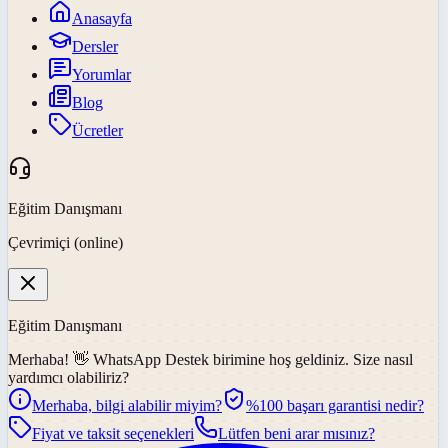
Anasayfa
Dersler
Yorumlar
Blog
Ücretler
Eğitim Danışmanı
Çevrimiçi (online)
Eğitim Danışmanı
Merhaba! 👋
WhatsApp Destek
birimine hoş geldiniz. Size nasıl
yardımcı olabiliriz?
Merhaba, bilgi alabilir miyim?
%100 başarı garantisi nedir?
Fiyat ve taksit seçenekleri
Lütfen beni arar mısınız?