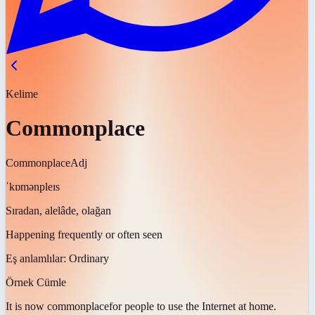
Kelime
Commonplace
Commonplace
Adj
ˈkɒmənpleɪs
Sıradan, alelâde, olağan
Happening frequently or often seen
Eş anlamlılar:
Ordinary
Örnek Cümle
It is now
commonplace
for people to use the Internet at home.