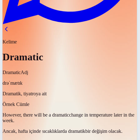
Kelime
Dramatic
Dramatic
Adj
drəˈmætɪk
Dramatik, tiyatroya ait
Örnek Cümle
However, there will be a
dramatic
change in temperature later in the
week.
Ancak, hafta içinde sıcaklıklarda
dramatik
bir değişim olacak.