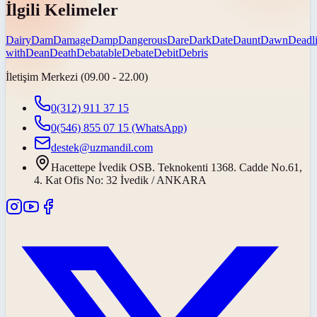
İlgili Kelimeler
Dairy
Dam
Damage
Damp
Dangerous
Dare
Dark
Date
Daunt
Dawn
Deadl
with
Dean
Death
Debatable
Debate
Debit
Debris
İletişim Merkezi (09.00 - 22.00)
0(312) 911 37 15
0(546) 855 07 15
(WhatsApp)
destek@uzmandil.com
Hacettepe İvedik OSB. Teknokenti 1368. Cadde No.61,
4. Kat Ofis No: 32 İvedik / ANKARA