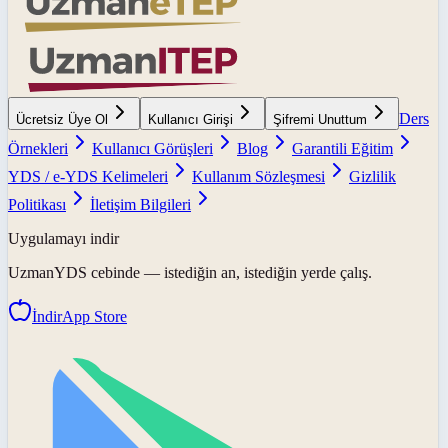
Ders
Ücretsiz Üye Ol
Kullanıcı Girişi
Şifremi Unuttum
Örnekleri
Kullanıcı Görüşleri
Blog
Garantili Eğitim
YDS / e-YDS Kelimeleri
Kullanım Sözleşmesi
Gizlilik
Politikası
İletişim Bilgileri
Uygulamayı indir
UzmanYDS
cebinde — istediğin an, istediğin yerde çalış.
İndir
App Store