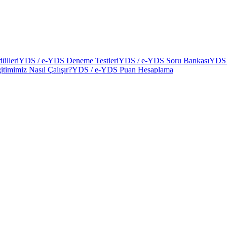
ülleri
YDS / e-YDS Deneme Testleri
YDS / e-YDS Soru Bankası
YDS 
itimimiz Nasıl Çalışır?
YDS / e-YDS Puan Hesaplama