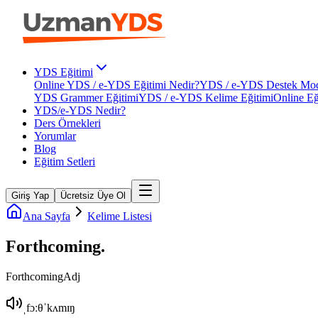
YDS Eğitimi
Online YDS / e-YDS Eğitimi Nedir?
YDS / e-YDS Destek Mod
YDS Grammer Eğitimi
YDS / e-YDS Kelime Eğitimi
Online Eğ
YDS/e-YDS Nedir?
Ders Örnekleri
Yorumlar
Blog
Eğitim Setleri
Giriş Yap
Ücretsiz Üye Ol
Ana Sayfa
Kelime Listesi
Forthcoming
.
Forthcoming
Adj
ˌfɔːθˈkʌmɪŋ