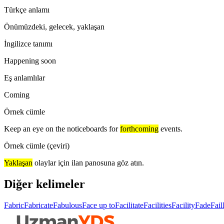
Türkçe anlamı
Önümüzdeki, gelecek, yaklaşan
İngilizce tanımı
Happening soon
Eş anlamlılar
Coming
Örnek cümle
Keep an eye on the noticeboards for
forthcoming
events.
Örnek cümle (çeviri)
Yaklaşan
olaylar için ilan panosuna göz atın.
Diğer kelimeler
Fabric
Fabricate
Fabulous
Face up to
Facilitate
Facilities
Facility
Fade
Fail