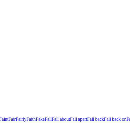
Faint
Fair
Fairly
Faith
Fake
Fall
Fall about
Fall apart
Fall back
Fall back on
Fa