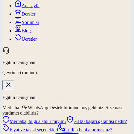
Anasayfa
Dersler
Yorumlar
Blog
Ücretler
Eğitim Danışmanı
Çevrimiçi (online)
Eğitim Danışmanı
Merhaba! 👋
WhatsApp Destek
birimine hoş geldiniz. Size nasıl
yardımcı olabiliriz?
Merhaba, bilgi alabilir miyim?
%100 başarı garantisi nedir?
Fiyat ve taksit seçenekleri
Lütfen beni arar mısınız?