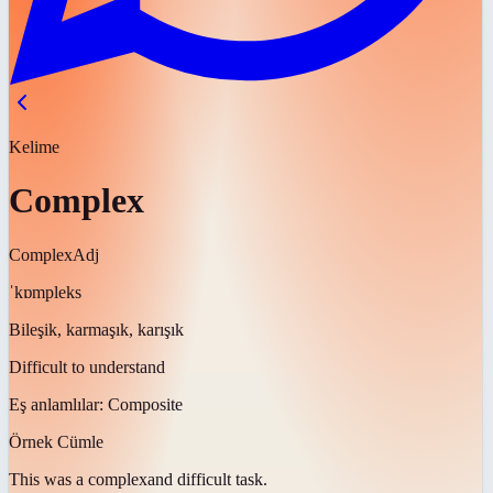
Kelime
Complex
Complex
Adj
ˈkɒmpleks
Bileşik, karmaşık, karışık
Difficult to understand
Eş anlamlılar:
Composite
Örnek Cümle
This was a
complex
and difficult task.