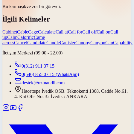
Bu
karmaşık
ve zor bir görevdi.
İlgili Kelimeler
Cabinet
Cable
Cage
Calculate
Call at
Call for
Call off
Call on
Call
up
Calm
Calorific
Came
across
Cancel
Candidate
Candle
Canister
Canopy
Canyon
Cap
Capability
İletişim Merkezi (09.00 - 22.00)
0(312) 911 37 15
0(546) 855 07 15
(WhatsApp)
destek@uzmandil.com
Hacettepe İvedik OSB. Teknokenti 1368. Cadde No.61,
4. Kat Ofis No: 32 İvedik / ANKARA