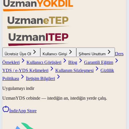
Ders
Ücretsiz Üye Ol
Kullanıcı Girişi
Şifremi Unuttum
Örnekleri
Kullanıcı Görüşleri
Blog
Garantili Eğitim
YDS / e-YDS Kelimeleri
Kullanım Sözleşmesi
Gizlilik
Politikası
İletişim Bilgileri
Uygulamayı indir
UzmanYDS
cebinde — istediğin an, istediğin yerde çalış.
İndir
App Store