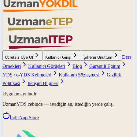
Ders
Ücretsiz Üye Ol
Kullanıcı Girişi
Şifremi Unuttum
Örnekleri
Kullanıcı Görüşleri
Blog
Garantili Eğitim
YDS / e-YDS Kelimeleri
Kullanım Sözleşmesi
Gizlilik
Politikası
İletişim Bilgileri
Uygulamayı indir
UzmanYDS
cebinde — istediğin an, istediğin yerde çalış.
İndir
App Store