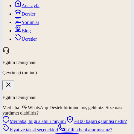
Anasayfa
Dersler
Yorumlar
Blog
Ücretler
Eğitim Danışmanı
Çevrimiçi (online)
Eğitim Danışmanı
Merhaba! 👋
WhatsApp Destek
birimine hoş geldiniz. Size nasıl
yardımcı olabiliriz?
Merhaba, bilgi alabilir miyim?
%100 başarı garantisi nedir?
Fiyat ve taksit seçenekleri
Lütfen beni arar mısınız?