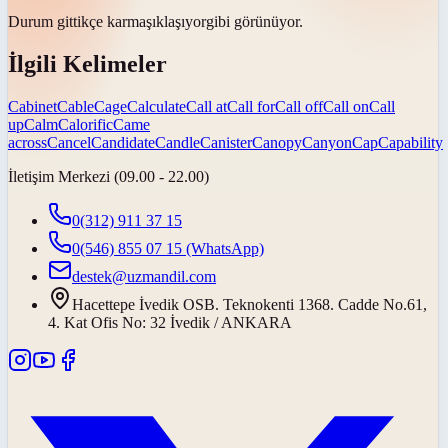
Durum gittikçe
karmaşıklaşıyor
gibi görünüyor.
İlgili Kelimeler
Cabinet
Cable
Cage
Calculate
Call at
Call for
Call off
Call on
Call
up
Calm
Calorific
Came
across
Cancel
Candidate
Candle
Canister
Canopy
Canyon
Cap
Capability
İletişim Merkezi (09.00 - 22.00)
0(312) 911 37 15
0(546) 855 07 15
(WhatsApp)
destek@uzmandil.com
Hacettepe İvedik OSB. Teknokenti 1368. Cadde No.61,
4. Kat Ofis No: 32 İvedik / ANKARA