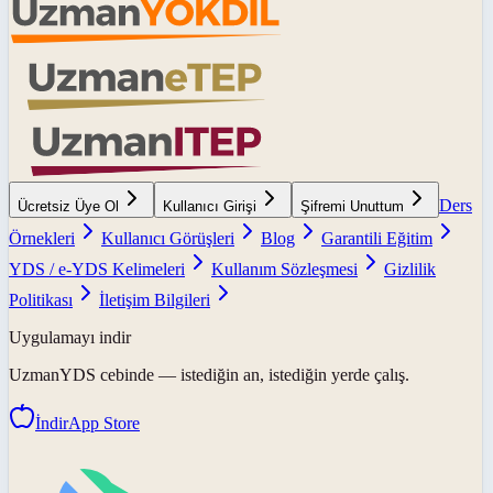
Ders
Ücretsiz Üye Ol
Kullanıcı Girişi
Şifremi Unuttum
Örnekleri
Kullanıcı Görüşleri
Blog
Garantili Eğitim
YDS / e-YDS Kelimeleri
Kullanım Sözleşmesi
Gizlilik
Politikası
İletişim Bilgileri
Uygulamayı indir
UzmanYDS
cebinde — istediğin an, istediğin yerde çalış.
İndir
App Store