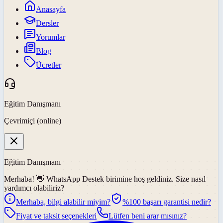
Anasayfa
Dersler
Yorumlar
Blog
Ücretler
Eğitim Danışmanı
Çevrimiçi (online)
Eğitim Danışmanı
Merhaba! 👋
WhatsApp Destek
birimine hoş geldiniz. Size nasıl
yardımcı olabiliriz?
Merhaba, bilgi alabilir miyim?
%100 başarı garantisi nedir?
Fiyat ve taksit seçenekleri
Lütfen beni arar mısınız?