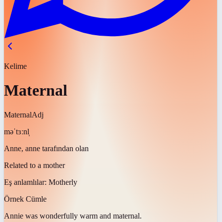
Kelime
Maternal
Maternal
Adj
məˈtɜːnl̩
Anne, anne tarafından olan
Related to a mother
Eş anlamlılar:
Motherly
Örnek Cümle
Annie was wonderfully warm and
maternal
.