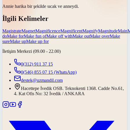
Annie harika bir şekilde sıcak ve
anneydi
.
İlgili Kelimeler
Magistrate
Magnet
Magnificence
Magnificent
Magnify
Magnitude
Main
M
do
Make for
Make fun of
Make off with
Make out
Make over
Make
sure
Make up
Make up for
İletişim Merkezi (09.00 - 22.00)
0(312) 911 37 15
0(546) 855 07 15
(WhatsApp)
destek@uzmandil.com
Hacettepe İvedik OSB. Teknokenti 1368. Cadde No.61,
4. Kat Ofis No: 32 İvedik / ANKARA