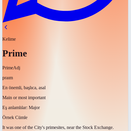
Kelime
Prime
Prime
Adj
praɪm
En önemli, başlıca, asal
Main or most important
Eş anlamlılar:
Major
Örnek Cümle
It was one of the City's
prime
sites, near the Stock Exchange.