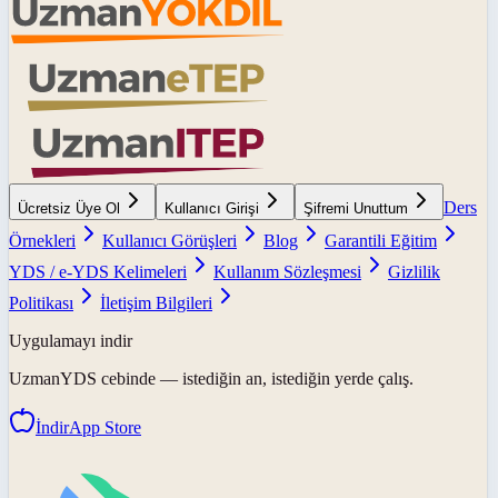
Ders
Ücretsiz Üye Ol
Kullanıcı Girişi
Şifremi Unuttum
Örnekleri
Kullanıcı Görüşleri
Blog
Garantili Eğitim
YDS / e-YDS Kelimeleri
Kullanım Sözleşmesi
Gizlilik
Politikası
İletişim Bilgileri
Uygulamayı indir
UzmanYDS
cebinde — istediğin an, istediğin yerde çalış.
İndir
App Store