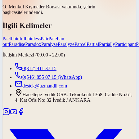
O, Menkul Kıymetler Borsası yakınında, şehrin
başlıca
sitelerindendi.
İlgili Kelimeler
Pact
Painful
Painless
Pair
Pale
Pan
out
Paradise
Paradox
Paralyse
Paralyze
Parcel
Partial
Partially
Participant
P
İletişim Merkezi (09.00 - 22.00)
0(312) 911 37 15
0(546) 855 07 15
(WhatsApp)
destek@uzmandil.com
Hacettepe İvedik OSB. Teknokenti 1368. Cadde No.61,
4. Kat Ofis No: 32 İvedik / ANKARA