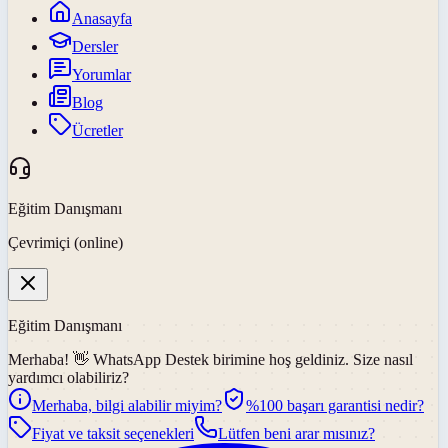
Anasayfa
Dersler
Yorumlar
Blog
Ücretler
Eğitim Danışmanı
Çevrimiçi (online)
Eğitim Danışmanı
Merhaba! 👋
WhatsApp Destek
birimine hoş geldiniz. Size nasıl
yardımcı olabiliriz?
Merhaba, bilgi alabilir miyim?
%100 başarı garantisi nedir?
Fiyat ve taksit seçenekleri
Lütfen beni arar mısınız?