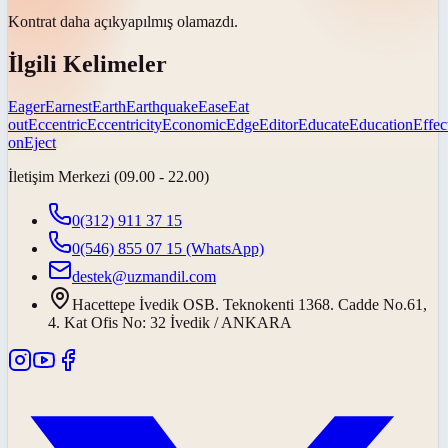
Kontrat daha
açık
yapılmış olamazdı.
İlgili Kelimeler
Eager
Earnest
Earth
Earthquake
Ease
Eat
out
Eccentric
Eccentricity
Economic
Edge
Editor
Educate
Education
Effec
on
Eject
İletişim Merkezi (09.00 - 22.00)
0(312) 911 37 15
0(546) 855 07 15
(WhatsApp)
destek@uzmandil.com
Hacettepe İvedik OSB. Teknokenti 1368. Cadde No.61,
4. Kat Ofis No: 32 İvedik / ANKARA