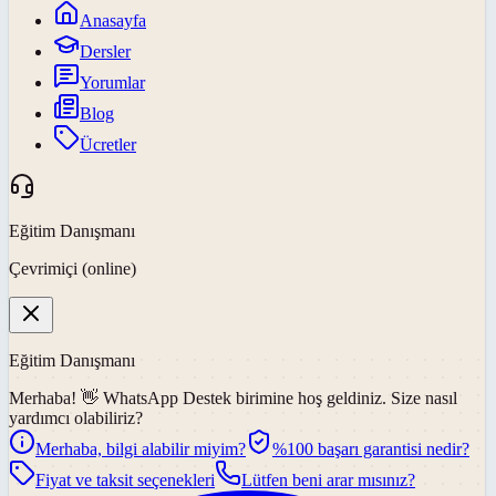
Anasayfa
Dersler
Yorumlar
Blog
Ücretler
Eğitim Danışmanı
Çevrimiçi (online)
Eğitim Danışmanı
Merhaba! 👋
WhatsApp Destek
birimine hoş geldiniz. Size nasıl
yardımcı olabiliriz?
Merhaba, bilgi alabilir miyim?
%100 başarı garantisi nedir?
Fiyat ve taksit seçenekleri
Lütfen beni arar mısınız?