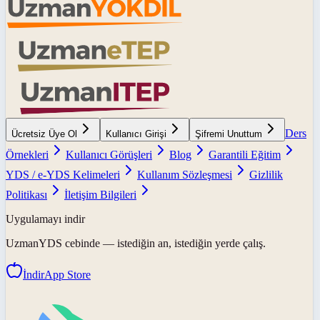
Ders
Ücretsiz Üye Ol
Kullanıcı Girişi
Şifremi Unuttum
Örnekleri
Kullanıcı Görüşleri
Blog
Garantili Eğitim
YDS / e-YDS Kelimeleri
Kullanım Sözleşmesi
Gizlilik
Politikası
İletişim Bilgileri
Uygulamayı indir
UzmanYDS
cebinde — istediğin an, istediğin yerde çalış.
İndir
App Store