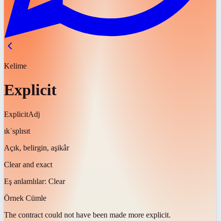
Kelime
Explicit
Explicit
Adj
ɪkˈsplɪsɪt
Açık, belirgin, aşikâr
Clear and exact
Eş anlamlılar:
Clear
Örnek Cümle
The contract could not have been made more
explicit
.