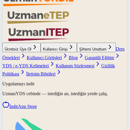
Ders
Ücretsiz Üye Ol
Kullanıcı Girişi
Şifremi Unuttum
Örnekleri
Kullanıcı Görüşleri
Blog
Garantili Eğitim
YDS / e-YDS Kelimeleri
Kullanım Sözleşmesi
Gizlilik
Politikası
İletişim Bilgileri
Uygulamayı indir
UzmanYDS
cebinde — istediğin an, istediğin yerde çalış.
İndir
App Store