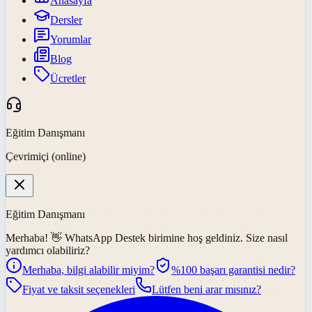
Anasayfa
Dersler
Yorumlar
Blog
Ücretler
Eğitim Danışmanı
Çevrimiçi (online)
Eğitim Danışmanı
Merhaba! 👋
WhatsApp Destek
birimine hoş geldiniz. Size nasıl
yardımcı olabiliriz?
Merhaba, bilgi alabilir miyim?
%100 başarı garantisi nedir?
Fiyat ve taksit seçenekleri
Lütfen beni arar mısınız?