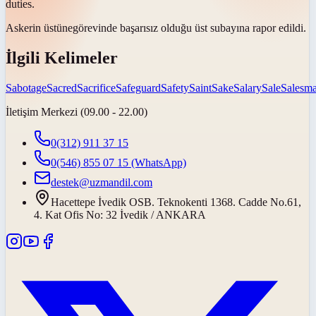
duties.
Askerin
üstüne
görevinde başarısız olduğu üst subayına rapor edildi.
İlgili Kelimeler
Sabotage
Sacred
Sacrifice
Safeguard
Safety
Saint
Sake
Salary
Sale
Salesm
İletişim Merkezi (09.00 - 22.00)
0(312) 911 37 15
0(546) 855 07 15
(WhatsApp)
destek@uzmandil.com
Hacettepe İvedik OSB. Teknokenti 1368. Cadde No.61,
4. Kat Ofis No: 32 İvedik / ANKARA