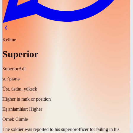
Kelime
Superior
Superior
Adj
suːˈpɪərɪə
Üst, üstün, yüksek
Higher in rank or position
Eş anlamlılar:
Higher
Örnek Cümle
The soldier was reported to his
superior
officer for failing in his