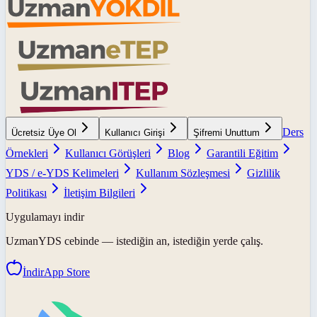
Ders
Ücretsiz Üye Ol
Kullanıcı Girişi
Şifremi Unuttum
Örnekleri
Kullanıcı Görüşleri
Blog
Garantili Eğitim
YDS / e-YDS Kelimeleri
Kullanım Sözleşmesi
Gizlilik
Politikası
İletişim Bilgileri
Uygulamayı indir
UzmanYDS
cebinde — istediğin an, istediğin yerde çalış.
İndir
App Store