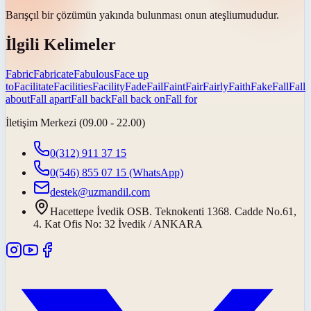
Barışçıl bir çözümün yakında bulunması onun
ateşli
umududur.
İlgili Kelimeler
Fabric
Fabricate
Fabulous
Face up
to
Facilitate
Facilities
Facility
Fade
Fail
Faint
Fair
Fairly
Faith
Fake
Fall
Fall
about
Fall apart
Fall back
Fall back on
Fall for
İletişim Merkezi (09.00 - 22.00)
0(312) 911 37 15
0(546) 855 07 15
(WhatsApp)
destek@uzmandil.com
Hacettepe İvedik OSB. Teknokenti 1368. Cadde No.61,
4. Kat Ofis No: 32 İvedik / ANKARA