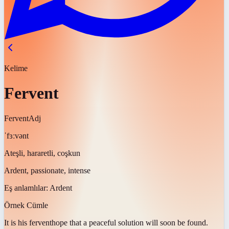
Kelime
Fervent
Fervent
Adj
ˈfɜːvənt
Ateşli, hararetli, coşkun
Ardent, passionate, intense
Eş anlamlılar:
Ardent
Örnek Cümle
It is his
fervent
hope that a peaceful solution will soon be found.