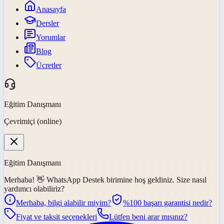
Anasayfa
Dersler
Yorumlar
Blog
Ücretler
Eğitim Danışmanı
Çevrimiçi (online)
Eğitim Danışmanı
Merhaba! 👋
WhatsApp Destek
birimine hoş geldiniz. Size nasıl
yardımcı olabiliriz?
Merhaba, bilgi alabilir miyim?
%100 başarı garantisi nedir?
Fiyat ve taksit seçenekleri
Lütfen beni arar mısınız?