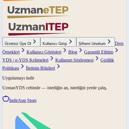
Ders
Ücretsiz Üye Ol
Kullanıcı Girişi
Şifremi Unuttum
Örnekleri
Kullanıcı Görüşleri
Blog
Garantili Eğitim
YDS / e-YDS Kelimeleri
Kullanım Sözleşmesi
Gizlilik
Politikası
İletişim Bilgileri
Uygulamayı indir
UzmanYDS
cebinde — istediğin an, istediğin yerde çalış.
İndir
App Store