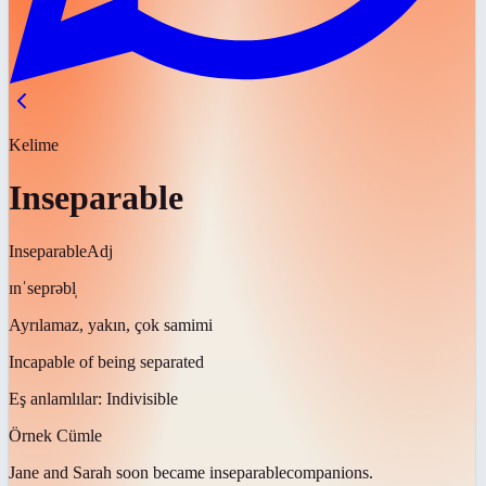
Kelime
Inseparable
Inseparable
Adj
ɪnˈseprəbl̩
Ayrılamaz, yakın, çok samimi
Incapable of being separated
Eş anlamlılar:
Indivisible
Örnek Cümle
Jane and Sarah soon became
inseparable
companions.