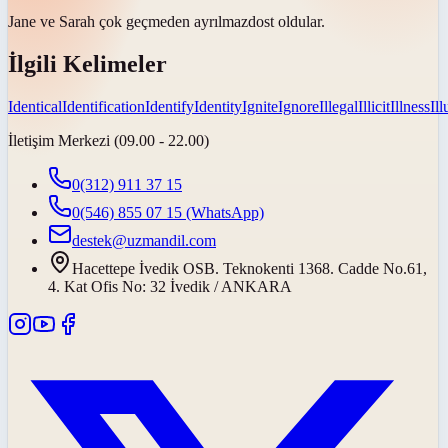
Jane ve Sarah çok geçmeden
ayrılmaz
dost oldular.
İlgili Kelimeler
Identical
Identification
Identify
Identity
Ignite
Ignore
Illegal
Illicit
Illness
Il
İletişim Merkezi (09.00 - 22.00)
0(312) 911 37 15
0(546) 855 07 15
(WhatsApp)
destek@uzmandil.com
Hacettepe İvedik OSB. Teknokenti 1368. Cadde No.61,
4. Kat Ofis No: 32 İvedik / ANKARA