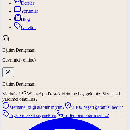
Dersler
Yorumlar
Blog
Ücretler
Eğitim Danışmanı
Çevrimiçi (online)
Eğitim Danışmanı
Merhaba! 👋
WhatsApp Destek
birimine hoş geldiniz. Size nasıl
yardımcı olabiliriz?
Merhaba, bilgi alabilir miyim?
%100 başarı garantisi nedir?
Fiyat ve taksit seçenekleri
Lütfen beni arar mısınız?