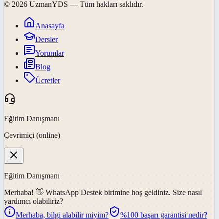
©
2026
UzmanYDS
— Tüm hakları saklıdır.
Anasayfa
Dersler
Yorumlar
Blog
Ücretler
Eğitim Danışmanı
Çevrimiçi (online)
Eğitim Danışmanı
Merhaba! 👋
WhatsApp Destek
birimine hoş geldiniz. Size nasıl
yardımcı olabiliriz?
Merhaba, bilgi alabilir miyim?
%100 başarı garantisi nedir?