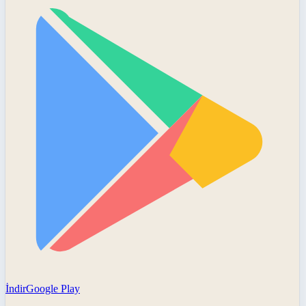
İndir
Google Play