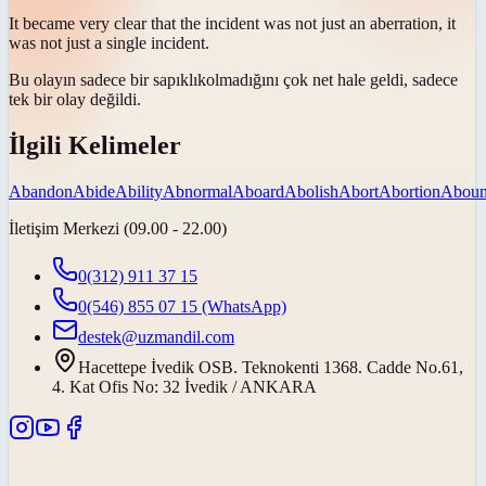
It became very clear that the incident was not just an
aberration
, it
was not just a single incident.
Bu olayın sadece bir
sapıklık
olmadığını çok net hale geldi, sadece
tek bir olay değildi.
İlgili Kelimeler
Abandon
Abide
Ability
Abnormal
Aboard
Abolish
Abort
Abortion
Abou
İletişim Merkezi (09.00 - 22.00)
0(312) 911 37 15
0(546) 855 07 15
(WhatsApp)
destek@uzmandil.com
Hacettepe İvedik OSB. Teknokenti 1368. Cadde No.61,
4. Kat Ofis No: 32 İvedik / ANKARA