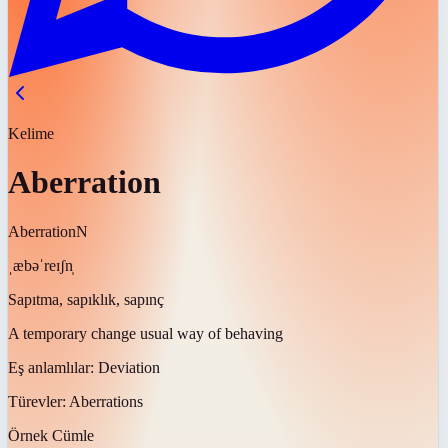
Kelime
Aberration
Aberration
N
ˌæbəˈreɪʃn̩
Sapıtma, sapıklık, sapınç
A temporary change usual way of behaving
Eş anlamlılar:
Deviation
Türevler:
Aberrations
Örnek Cümle