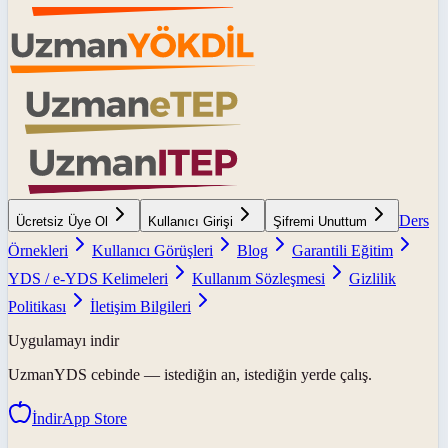
Ders
Ücretsiz Üye Ol
Kullanıcı Girişi
Şifremi Unuttum
Örnekleri
Kullanıcı Görüşleri
Blog
Garantili Eğitim
YDS / e-YDS Kelimeleri
Kullanım Sözleşmesi
Gizlilik
Politikası
İletişim Bilgileri
Uygulamayı indir
UzmanYDS
cebinde — istediğin an, istediğin yerde çalış.
İndir
App Store