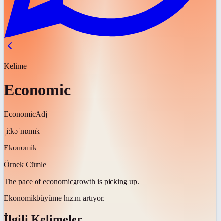
Kelime
Economic
Economic
Adj
ˌiːkəˈnɒmɪk
Ekonomik
Örnek Cümle
The pace of
economic
growth is picking up.
Ekonomik
büyüme hızını artıyor.
İlgili Kelimeler