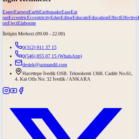
Eager
Earnest
Earth
Earthquake
Ease
Eat
out
Eccentric
Eccentricity
Edge
Editor
Educate
Education
Effect
Effective
on
Eject
Elaborate
İletişim Merkezi (09.00 - 22.00)
0(312) 911 37 15
0(546) 855 07 15
(WhatsApp)
destek@uzmandil.com
Hacettepe İvedik OSB. Teknokenti 1368. Cadde No.61,
4. Kat Ofis No: 32 İvedik / ANKARA