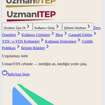
Ders
Ücretsiz Üye Ol
Kullanıcı Girişi
Şifremi Unuttum
Örnekleri
Kullanıcı Görüşleri
Blog
Garantili Eğitim
YDS / e-YDS Kelimeleri
Kullanım Sözleşmesi
Gizlilik
Politikası
İletişim Bilgileri
Uygulamayı indir
UzmanYDS
cebinde — istediğin an, istediğin yerde çalış.
İndir
App Store