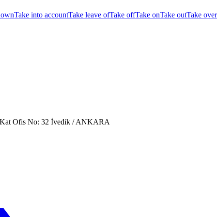
down
Take into account
Take leave of
Take off
Take on
Take out
Take over
. Kat Ofis No: 32 İvedik / ANKARA