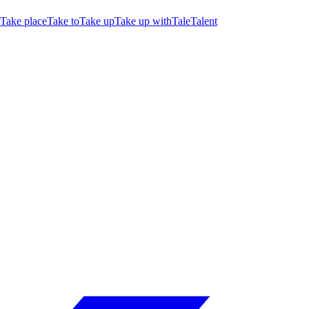
Take place
Take to
Take up
Take up with
Tale
Talent