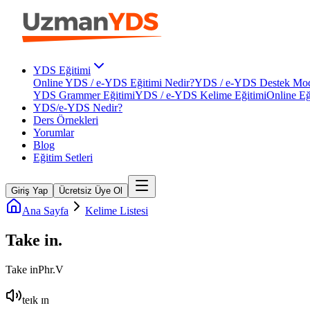
YDS Eğitimi
Online YDS / e-YDS Eğitimi Nedir?
YDS / e-YDS Destek Mod
YDS Grammer Eğitimi
YDS / e-YDS Kelime Eğitimi
Online Eğ
YDS/e-YDS Nedir?
Ders Örnekleri
Yorumlar
Blog
Eğitim Setleri
Giriş Yap
Ücretsiz Üye Ol
Ana Sayfa
Kelime Listesi
Take in
.
Take in
Phr.V
teɪk ɪn