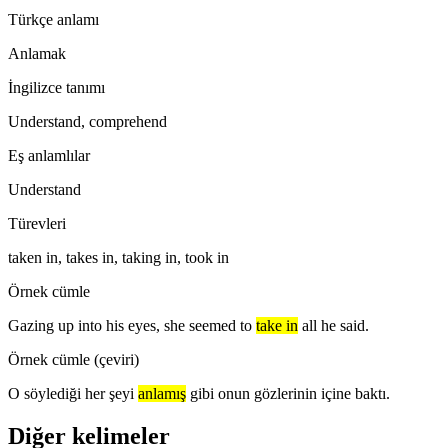
Türkçe anlamı
Anlamak
İngilizce tanımı
Understand, comprehend
Eş anlamlılar
Understand
Türevleri
taken in, takes in, taking in, took in
Örnek cümle
Gazing up into his eyes, she seemed to
take in
all he said.
Örnek cümle (çeviri)
O söylediği her şeyi
anlamış
gibi onun gözlerinin içine baktı.
Diğer kelimeler