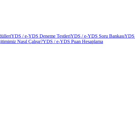
ülleri
YDS / e-YDS Deneme Testleri
YDS / e-YDS Soru Bankası
YDS 
itimimiz Nasıl Çalışır?
YDS / e-YDS Puan Hesaplama