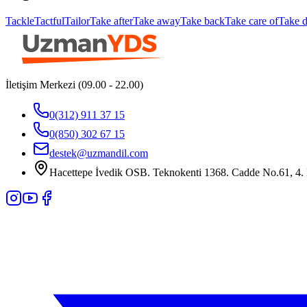
Tackle
Tactful
Tailor
Take after
Take away
Take back
Take care of
Take 
İletişim Merkezi (09.00 - 22.00)
0(312) 911 37 15
0(850) 302 67 15
destek@uzmandil.com
Hacettepe İvedik OSB. Teknokenti 1368. Cadde No.61, 4