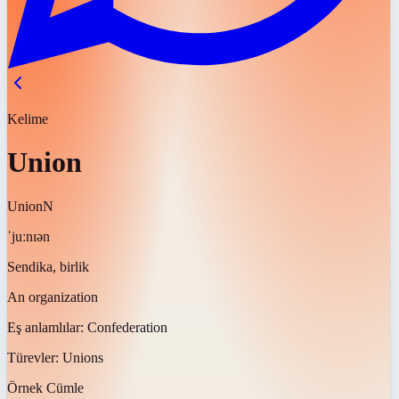
Kelime
Union
Union
N
ˈjuːnɪən
Sendika, birlik
An organization
Eş anlamlılar:
Confederation
Türevler:
Unions
Örnek Cümle