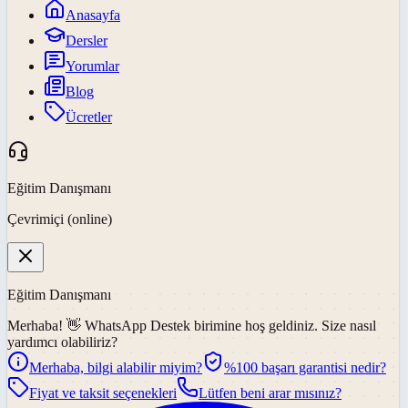
Anasayfa
Dersler
Yorumlar
Blog
Ücretler
Eğitim Danışmanı
Çevrimiçi (online)
Eğitim Danışmanı
Merhaba! 👋
WhatsApp Destek
birimine hoş geldiniz. Size nasıl
yardımcı olabiliriz?
Merhaba, bilgi alabilir miyim?
%100 başarı garantisi nedir?
Fiyat ve taksit seçenekleri
Lütfen beni arar mısınız?