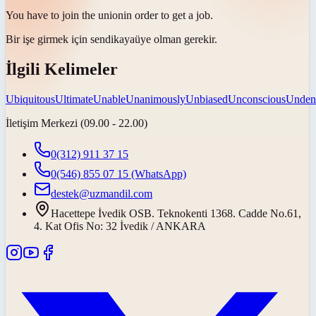
You have to join the
union
in order to get a job.
Bir işe girmek için
sendikaya
üye olman gerekir.
İlgili Kelimeler
Ubiquitous
Ultimate
Unable
Unanimously
Unbiased
Unconscious
Unden
İletişim Merkezi (09.00 - 22.00)
0(312) 911 37 15
0(546) 855 07 15
(WhatsApp)
destek@uzmandil.com
Hacettepe İvedik OSB. Teknokenti 1368. Cadde No.61,
4. Kat Ofis No: 32 İvedik / ANKARA