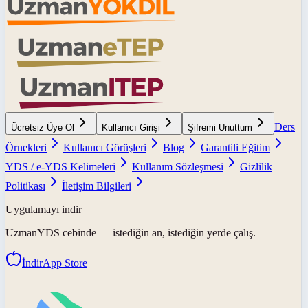
Ders
Ücretsiz Üye Ol
Kullanıcı Girişi
Şifremi Unuttum
Örnekleri
Kullanıcı Görüşleri
Blog
Garantili Eğitim
YDS / e-YDS Kelimeleri
Kullanım Sözleşmesi
Gizlilik
Politikası
İletişim Bilgileri
Uygulamayı indir
UzmanYDS
cebinde — istediğin an, istediğin yerde çalış.
İndir
App Store