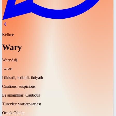
Kelime
Wary
Wary
Adj
ˈweəri
Dikkatli, tedbirli, ihtiyatlı
Cautious, suspicious
Eş anlamlılar:
Cautious
Türevler:
warier,wariest
Örnek Cümle