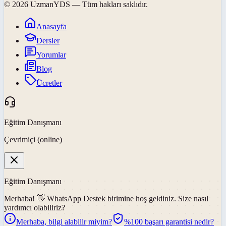
©
2026
UzmanYDS
— Tüm hakları saklıdır.
Anasayfa
Dersler
Yorumlar
Blog
Ücretler
Eğitim Danışmanı
Çevrimiçi (online)
Eğitim Danışmanı
Merhaba! 👋
WhatsApp Destek
birimine hoş geldiniz. Size nasıl
yardımcı olabiliriz?
Merhaba, bilgi alabilir miyim?
%100 başarı garantisi nedir?