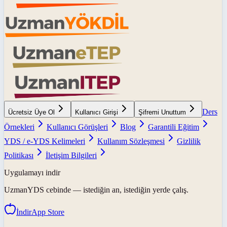
Ders
Ücretsiz Üye Ol
Kullanıcı Girişi
Şifremi Unuttum
Örnekleri
Kullanıcı Görüşleri
Blog
Garantili Eğitim
YDS / e-YDS Kelimeleri
Kullanım Sözleşmesi
Gizlilik
Politikası
İletişim Bilgileri
Uygulamayı indir
UzmanYDS
cebinde — istediğin an, istediğin yerde çalış.
İndir
App Store