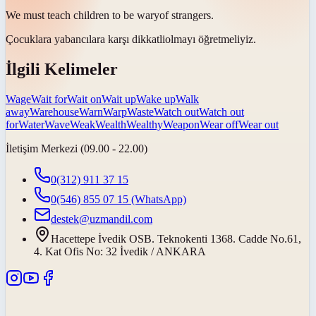
We must teach children to be
wary
of strangers.
Çocuklara yabancılara karşı
dikkatli
olmayı öğretmeliyiz.
İlgili Kelimeler
Wage
Wait for
Wait on
Wait up
Wake up
Walk
away
Warehouse
Warn
Warp
Waste
Watch out
Watch out
for
Water
Wave
Weak
Wealth
Wealthy
Weapon
Wear off
Wear out
İletişim Merkezi (09.00 - 22.00)
0(312) 911 37 15
0(546) 855 07 15
(WhatsApp)
destek@uzmandil.com
Hacettepe İvedik OSB. Teknokenti 1368. Cadde No.61,
4. Kat Ofis No: 32 İvedik / ANKARA