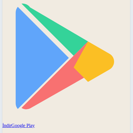
İndir
Google Play