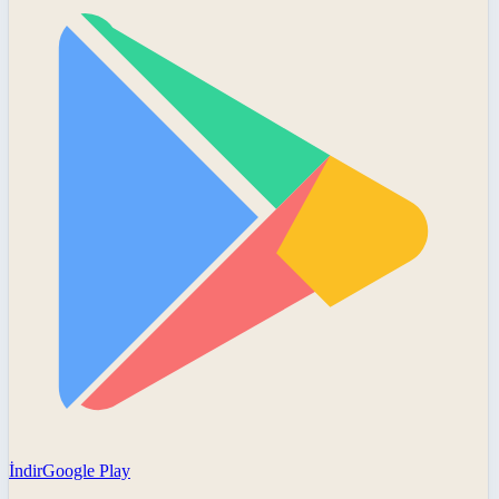
İndir
Google Play