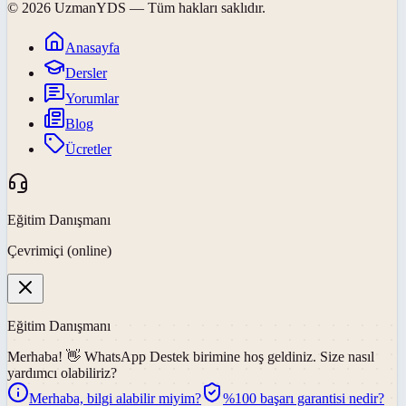
©
2026
UzmanYDS
— Tüm hakları saklıdır.
Anasayfa
Dersler
Yorumlar
Blog
Ücretler
Eğitim Danışmanı
Çevrimiçi (online)
Eğitim Danışmanı
Merhaba! 👋
WhatsApp Destek
birimine hoş geldiniz. Size nasıl
yardımcı olabiliriz?
Merhaba, bilgi alabilir miyim?
%100 başarı garantisi nedir?