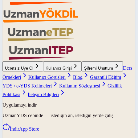
Ders
Ücretsiz Üye Ol
Kullanıcı Girişi
Şifremi Unuttum
Örnekleri
Kullanıcı Görüşleri
Blog
Garantili Eğitim
YDS / e-YDS Kelimeleri
Kullanım Sözleşmesi
Gizlilik
Politikası
İletişim Bilgileri
Uygulamayı indir
UzmanYDS
cebinde — istediğin an, istediğin yerde çalış.
İndir
App Store