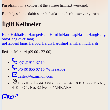
I'm playing in a concert at the village
hall
next weekend.
Ben köy
salonunda
bir sonraki hafta sonu bir konser veriyorum.
İlgili Kelimeler
Habit
Habitat
Halt
Hamper
Hand
Hand in
Handicap
Handle
Hang
Hang
onto
Hang over
Hang
up
Happen
Harass
Harbour
Hardly
Hardship
Harm
Harmful
Harsh
İletişim Merkezi (09.00 - 22.00)
0(312) 911 37 15
0(546) 855 07 15
(WhatsApp)
destek@uzmandil.com
Hacettepe İvedik OSB. Teknokenti 1368. Cadde No.61,
4. Kat Ofis No: 32 İvedik / ANKARA