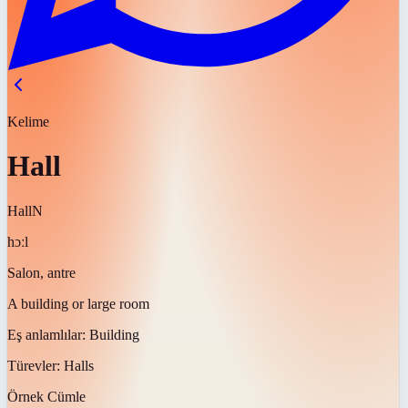
Kelime
Hall
Hall
N
hɔːl
Salon, antre
A building or large room
Eş anlamlılar:
Building
Türevler:
Halls
Örnek Cümle