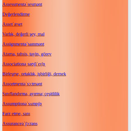
Assessment
əˈsesmənt
Değerlendirme
Asset
ˈæset
Varlık, değerli şey, mal
Assignment
əˈsaɪnmənt
Atama, tahsis, tayin, görev
Association
əˌsəʊʃiˈeɪʃn̩
Birleşme, ortaklık, işbirliği, dernek
Assortment
əˈsɔːtmənt
Sınıflandırma, ayırma; çeşitlilik
Assumption
əˈsʌmpʃn̩
Farz etme, sanı
Assurance
əˈʃɔːrəns