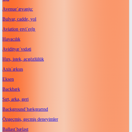
Avenue
ˈævənjuː
Bulvar, cadde, yol
Aviation
ˌeɪviˈeɪʃn̩
Havacılık
Avidity
æˈvɪdəti
Hırs, istek, açgözlülük
Axis
ˈæksɪs
Eksen
Back
bæk
Sırt, arka, geri
Background
ˈbækɡraʊnd
Özgeçmiş, geçmiş deneyimler
Ballast
ˈbæləst