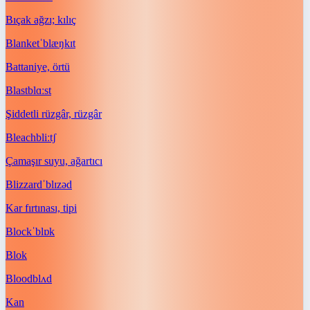
Bıçak ağzı; kılıç
Blanket
ˈblæŋkɪt
Battaniye, örtü
Blast
blɑːst
Şiddetli rüzgâr, rüzgâr
Bleach
bliːtʃ
Çamaşır suyu, ağartıcı
Blizzard
ˈblɪzəd
Kar fırtınası, tipi
Block
ˈblɒk
Blok
Blood
blʌd
Kan