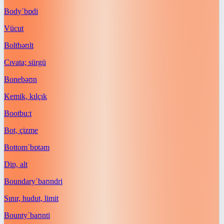
Body
ˈbɒdi
Vücut
Bolt
bəʊlt
Cıvata; sürgü
Bone
bəʊn
Kemik, kılçık
Boot
buːt
Bot, çizme
Bottom
ˈbɒtəm
Dip, alt
Boundary
ˈbaʊndri
Sınır, hudut, limit
Bounty
ˈbaʊnti