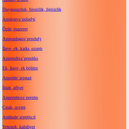
Duygusuzluk, hissizlik, ilgisizlik
Apology
əˈpɒlədʒi
Özür, mazeret
Appendage
əˈpendɪdʒ
İlave, ek, katkı, uzantı
Appendix
əˈpendɪks
Ek, ilave, ek bölüm
Appetite
ˈæpɪtaɪt
İştah, afiyet
Apprentice
əˈprentɪs
Çırak, acemi
Aptitude
ˈæptɪtjuːd
Yetenek, kabiliyet