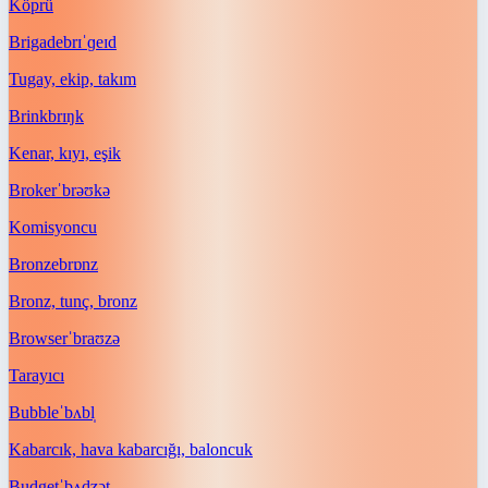
Köprü
Brigade
brɪˈɡeɪd
Tugay, ekip, takım
Brink
brɪŋk
Kenar, kıyı, eşik
Broker
ˈbrəʊkə
Komisyoncu
Bronze
brɒnz
Bronz, tunç, bronz
Browser
ˈbraʊzə
Tarayıcı
Bubble
ˈbʌbl̩
Kabarcık, hava kabarcığı, baloncuk
Budget
ˈbʌdʒət