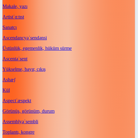
Makale, yazı
Artist
ˈɑːtɪst
Sanatçı
Ascendancy
əˈsendənsi
Üstünlük, egemenlik, hüküm sürme
Ascent
əˈsent
Yükselme, bayır, çıkış
Ash
æʃ
Kül
Aspect
ˈæspekt
Görünüş, görünüm, durum
Assembly
əˈsembli
Toplantı, kongre