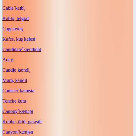
Cable
ˈkeɪbl̩
Kablo, telgraf
Cage
keɪdʒ
Kafes, kuş kafesi
Candidate
ˈkændɪdət
Aday
Candle
ˈkændl̩
Mum, kandil
Canister
ˈkænɪstə
Teneke kutu
Canopy
ˈkænəpi
Kubbe, örtü, paraşüt
Canyon
ˈkænjən