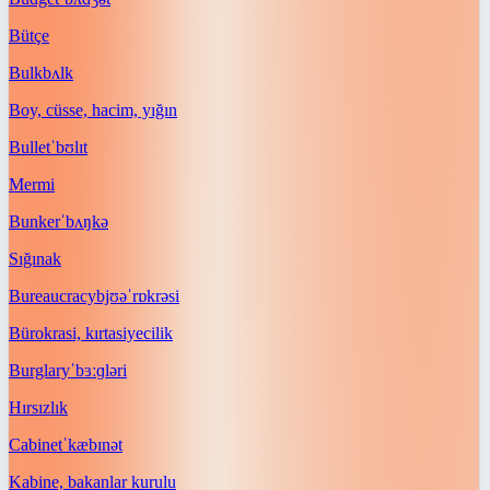
Bütçe
Bulk
bʌlk
Boy, cüsse, hacim, yığın
Bullet
ˈbʊlɪt
Mermi
Bunker
ˈbʌŋkə
Sığınak
Bureaucracy
bjʊəˈrɒkrəsi
Bürokrasi, kırtasiyecilik
Burglary
ˈbɜːɡləri
Hırsızlık
Cabinet
ˈkæbɪnət
Kabine, bakanlar kurulu