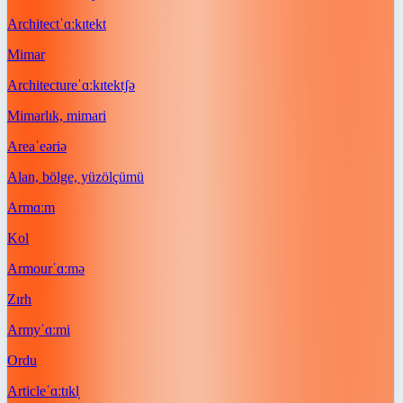
Architect
ˈɑːkɪtekt
Mimar
Architecture
ˈɑːkɪtektʃə
Mimarlık, mimari
Area
ˈeəriə
Alan, bölge, yüzölçümü
Arm
ɑːm
Kol
Armour
ˈɑːmə
Zırh
Army
ˈɑːmi
Ordu
Article
ˈɑːtɪkl̩