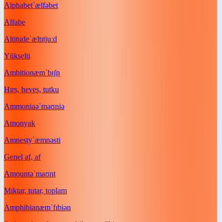
Alphabet
ˈælfəbet
Alfabe
Altitude
ˈæltɪtjuːd
Yükselti
Ambition
æmˈbɪʃn̩
Hırs, heves, tutku
Ammonia
əˈməʊniə
Amonyak
Amnesty
ˈæmnəsti
Genel af, af
Amount
əˈmaʊnt
Miktar, tutar, toplam
Amphibian
æmˈfɪbiən