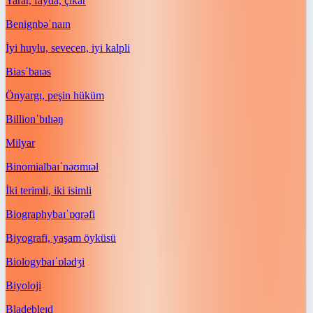
Yarar, fayda, çıkar
Benign
bəˈnaɪn
İyi huylu, sevecen, iyi kalpli
Bias
ˈbaɪəs
Önyargı, peşin hüküm
Billion
ˈbɪlɪəŋ
Milyar
Binomial
baɪˈnəʊmɪəl
İki terimli, iki isimli
Biography
baɪˈɒɡrəfi
Biyografi, yaşam öyküsü
Biology
baɪˈɒlədʒi
Biyoloji
Blade
bleɪd