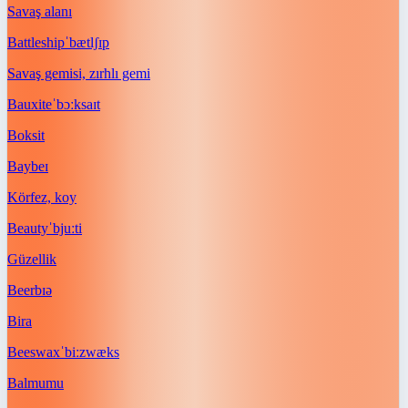
Savaş alanı
Battleship
ˈbætlʃɪp
Savaş gemisi, zırhlı gemi
Bauxite
ˈbɔːksaɪt
Boksit
Bay
beɪ
Körfez, koy
Beauty
ˈbjuːti
Güzellik
Beer
bɪə
Bira
Beeswax
ˈbiːzwæks
Balmumu