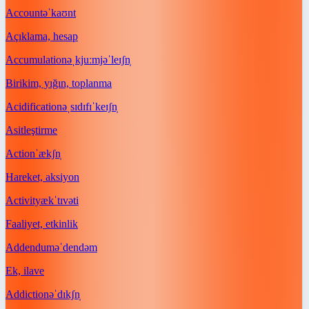
Account
əˈkaʊnt
Açıklama, hesap
Accumulation
əˌkjuːmjəˈleɪʃn̩
Birikim, yığın, toplanma
Acidification
əˌsɪdɪfɪˈkeɪʃn̩
Asitleştirme
Action
ˈækʃn̩
Hareket, aksiyon
Activity
ækˈtɪvəti
Faaliyet, etkinlik
Addendum
əˈdendəm
Ek, ilave
Addiction
əˈdɪkʃn̩