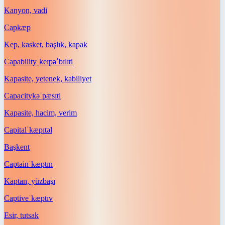
Kanyon, vadi
Cap
kæp
Kep, kasket, başlık, kapak
Capability
ˌkeɪpəˈbɪlɪti
Kapasite, yetenek, kabiliyet
Capacity
kəˈpæsɪti
Kapasite, hacim, verim
Capital
ˈkæpɪtəl
Başkent
Captain
ˈkæptɪn
Kaptan, yüzbaşı
Captive
ˈkæptɪv
Esir, tutsak