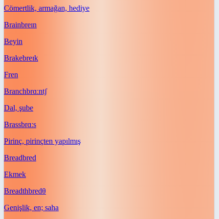
Cömertlik, armağan, hediye
Brain
breɪn
Beyin
Brake
breɪk
Fren
Branch
brɑːntʃ
Dal, şube
Brass
brɑːs
Pirinç, pirinçten yapılmış
Bread
bred
Ekmek
Breadth
bredθ
Genişlik, en; saha