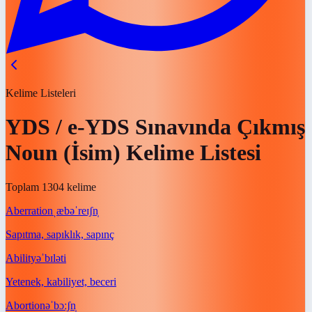
Kelime Listeleri
YDS / e-YDS Sınavında Çıkmış
Noun (İsim) Kelime Listesi
Toplam 1304 kelime
Aberration
ˌæbəˈreɪʃn̩
Sapıtma, sapıklık, sapınç
Ability
əˈbɪləti
Yetenek, kabiliyet, beceri
Abortion
əˈbɔːʃn̩