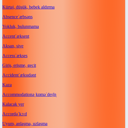
Kürtaj, düşük, bebek aldırma
Absence
ˈæbsəns
Yokluk, bulunmama
Accent
ˈæksent
Aksan, şive
Access
ˈækses
Giriş, erişme, geçit
Accident
ˈæksɪdənt
Kaza
Accommodation
əˌkɒməˈdeɪʃn̩
Kalacak yer
Accord
əˈkɔːd
Uyum, anlaşma, uzlaşma