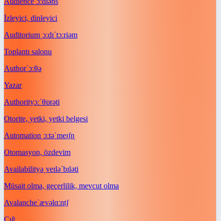
Audience
ˈɔːdiəns
İzleyici, dinleyici
Auditorium
ˌɔːdɪˈtɔːriəm
Toplantı salonu
Author
ˈɔːθə
Yazar
Authority
ɔːˈθɒrəti
Otorite, yetki, yetki belgesi
Automation
ˌɔːtəˈmeɪʃn̩
Otomasyon, özdevim
Availability
əˌveɪləˈbɪləti
Müsait olma, geçerlilik, mevcut olma
Avalanche
ˈævəlɑːntʃ
Çığ