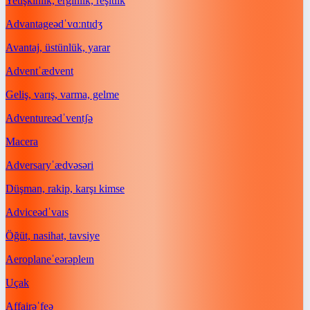
Yetişkinlik, erginlik, reşitlik
Advantage
ədˈvɑːntɪdʒ
Avantaj, üstünlük, yarar
Advent
ˈædvent
Geliş, varış, varma, gelme
Adventure
ədˈventʃə
Macera
Adversary
ˈædvəsəri
Düşman, rakip, karşı kimse
Advice
ədˈvaɪs
Öğüt, nasihat, tavsiye
Aeroplane
ˈeərəpleɪn
Uçak
Affair
əˈfeə