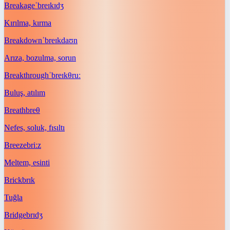
Breakage
ˈbreɪkɪdʒ
Kırılma, kırma
Breakdown
ˈbreɪkdaʊn
Arıza, bozulma, sorun
Breakthrough
ˈbreɪkθruː
Buluş, atılım
Breath
breθ
Nefes, soluk, fısıltı
Breeze
briːz
Meltem, esinti
Brick
brɪk
Tuğla
Bridge
brɪdʒ