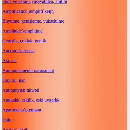
Suda ve karada yaşayabilen, amfibi
Amplification
ˌæmplɪfɪˈkeɪʃn̩
Büyütme, genişletme, yükseltilme
Amplitude
ˈæmplɪtjuːd
Genişlik, çokluk; genlik
Ancestor
ˈænsestə
Ata, cet
Announcement
əˈnaʊnsmənt
Duyuru, ilan
Antiquity
ænˈtɪkwəti
Antikalık, eskilik, eski uygarlık
Apartment
əˈpɑːtmənt
Daire
Apathy
ˈæpəθi