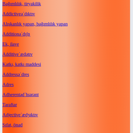
Bağımlılık, tiryakilik
Addictive
əˈdɪktɪv
Alışkanlık yapan, bağımlılık yapan
Addition
əˈdɪʃn̩
Ek, ilave
Additive
ˈædətɪv
Katkı, katkı maddesi
Address
əˈdres
Adres
Adherent
ədˈhɪərənt
Taraftar
Adjective
ˈædʒɪktɪv
Sıfat, önad