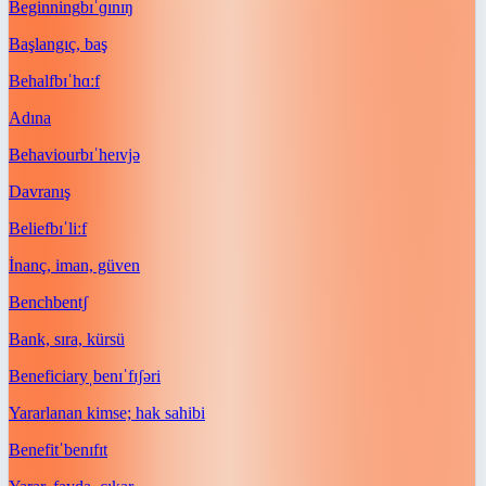
Beginning
bɪˈɡɪnɪŋ
Başlangıç, baş
Behalf
bɪˈhɑːf
Adına
Behaviour
bɪˈheɪvjə
Davranış
Belief
bɪˈliːf
İnanç, iman, güven
Bench
bentʃ
Bank, sıra, kürsü
Beneficiary
ˌbenɪˈfɪʃəri
Yararlanan kimse; hak sahibi
Benefit
ˈbenɪfɪt