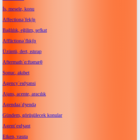
İş, mesele, konu
Affection
əˈfekʃn̩
Bağlılık, eğilim, şefkat
Affliction
əˈflɪkʃn̩
Üzüntü, dert, ıstırap
Aftermath
ˈɑːftəmæθ
Sonuç, akıbet
Agency
ˈeɪdʒənsi
Ajans, acente, aracılık
Agenda
əˈdʒendə
Gündem, görüşülecek konular
Agent
ˈeɪdʒənt
Etken, vasıta