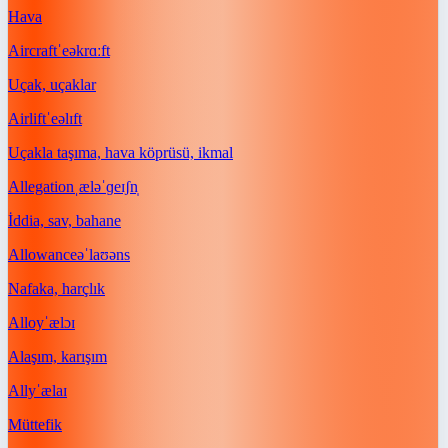
Hava
Aircraft
ˈeəkrɑːft
Uçak, uçaklar
Airlift
ˈeəlɪft
Uçakla taşıma, hava köprüsü, ikmal
Allegation
ˌæləˈɡeɪʃn̩
İddia, sav, bahane
Allowance
əˈlaʊəns
Nafaka, harçlık
Alloy
ˈælɔɪ
Alaşım, karışım
Ally
ˈælaɪ
Müttefik