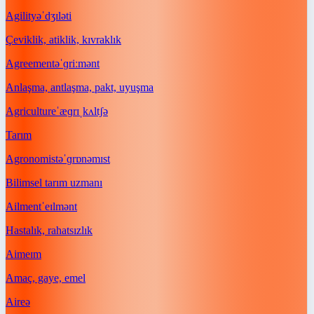
Agility
əˈdʒɪləti
Çeviklik, atiklik, kıvraklık
Agreement
əˈɡriːmənt
Anlaşma, antlaşma, pakt, uyuşma
Agriculture
ˈæɡrɪˌkʌltʃə
Tarım
Agronomist
əˈɡrɒnəmɪst
Bilimsel tarım uzmanı
Ailment
ˈeɪlmənt
Hastalık, rahatsızlık
Aim
eɪm
Amaç, gaye, emel
Air
eə