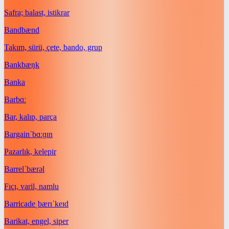
Safra; balast, istikrar
Band
bænd
Takım, sürü, çete, bando, grup
Bank
bæŋk
Banka
Bar
bɑː
Bar, kalıp, parça
Bargain
ˈbɑːɡɪn
Pazarlık, kelepir
Barrel
ˈbærəl
Fıçı, varil, namlu
Barricade
ˌbærɪˈkeɪd
Barikat, engel, siper