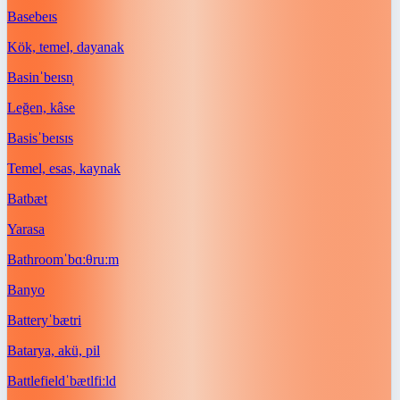
Base
beɪs
Kök, temel, dayanak
Basin
ˈbeɪsn̩
Leğen, kâse
Basis
ˈbeɪsɪs
Temel, esas, kaynak
Bat
bæt
Yarasa
Bathroom
ˈbɑːθruːm
Banyo
Battery
ˈbætri
Batarya, akü, pil
Battlefield
ˈbætlfiːld