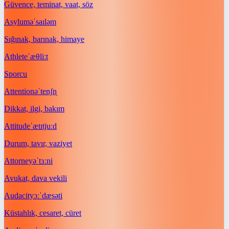
Güvence, teminat, vaat, söz
Asylum
əˈsaɪləm
Sığınak, barınak, himaye
Athlete
ˈæθliːt
Sporcu
Attention
əˈtenʃn̩
Dikkat, ilgi, bakım
Attitude
ˈætɪtjuːd
Durum, tavır, vaziyet
Attorney
əˈtɜːni
Avukat, dava vekili
Audacity
ɔːˈdæsəti
Küstahlık, cesaret, cüret