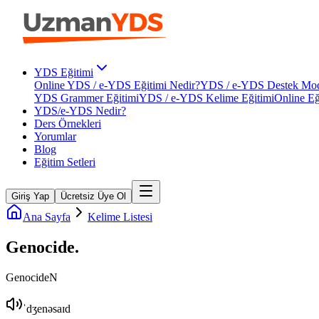
YDS Eğitimi
Online YDS / e-YDS Eğitimi Nedir?
YDS / e-YDS Destek Mod
YDS Grammer Eğitimi
YDS / e-YDS Kelime Eğitimi
Online Eğ
YDS/e-YDS Nedir?
Ders Örnekleri
Yorumlar
Blog
Eğitim Setleri
Giriş Yap
Ücretsiz Üye Ol
Ana Sayfa
Kelime Listesi
Genocide
.
Genocide
N
ˈdʒenəsaɪd