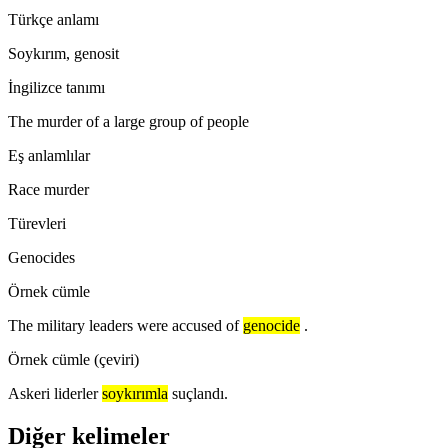
Türkçe anlamı
Soykırım, genosit
İngilizce tanımı
The murder of a large group of people
Eş anlamlılar
Race murder
Türevleri
Genocides
Örnek cümle
The military leaders were accused of
genocide
.
Örnek cümle (çeviri)
Askeri liderler
soykırımla
suçlandı.
Diğer kelimeler