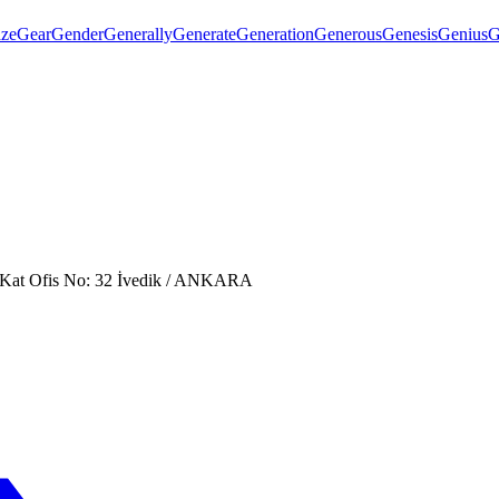
ze
Gear
Gender
Generally
Generate
Generation
Generous
Genesis
Genius
G
. Kat Ofis No: 32 İvedik / ANKARA