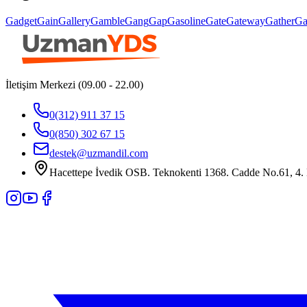
Gadget
Gain
Gallery
Gamble
Gang
Gap
Gasoline
Gate
Gateway
Gather
Ga
İletişim Merkezi (09.00 - 22.00)
0(312) 911 37 15
0(850) 302 67 15
destek@uzmandil.com
Hacettepe İvedik OSB. Teknokenti 1368. Cadde No.61, 4