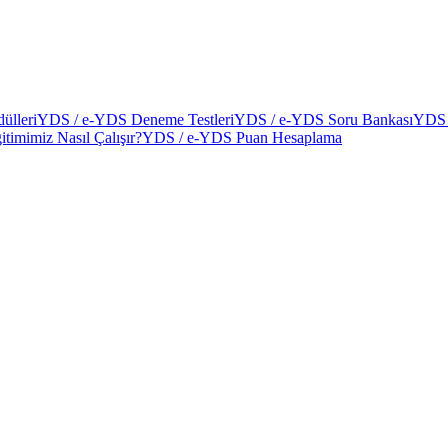
ülleri
YDS / e-YDS Deneme Testleri
YDS / e-YDS Soru Bankası
YDS 
itimimiz Nasıl Çalışır?
YDS / e-YDS Puan Hesaplama