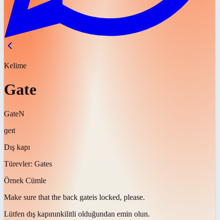
Kelime
Gate
Gate
N
ɡeɪt
Dış kapı
Türevler:
Gates
Örnek Cümle
Make sure that the back
gate
is locked, please.
Lütfen
dış kapının
kilitli olduğundan emin olun.