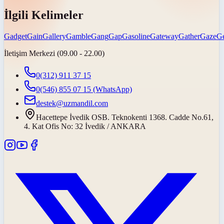
İlgili Kelimeler
Gadget
Gain
Gallery
Gamble
Gang
Gap
Gasoline
Gateway
Gather
Gaze
G
İletişim Merkezi (09.00 - 22.00)
0(312) 911 37 15
0(546) 855 07 15
(WhatsApp)
destek@uzmandil.com
Hacettepe İvedik OSB. Teknokenti 1368. Cadde No.61,
4. Kat Ofis No: 32 İvedik / ANKARA