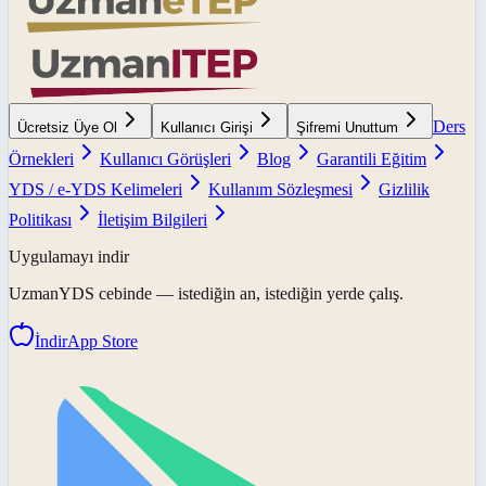
Ders
Ücretsiz Üye Ol
Kullanıcı Girişi
Şifremi Unuttum
Örnekleri
Kullanıcı Görüşleri
Blog
Garantili Eğitim
YDS / e-YDS Kelimeleri
Kullanım Sözleşmesi
Gizlilik
Politikası
İletişim Bilgileri
Uygulamayı indir
UzmanYDS
cebinde — istediğin an, istediğin yerde çalış.
İndir
App Store