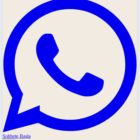
Sohbete Başla