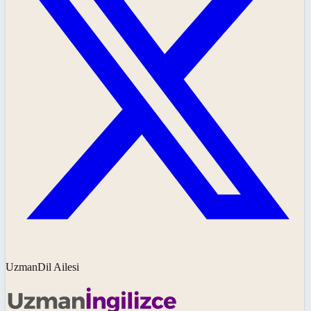
UzmanDil Ailesi