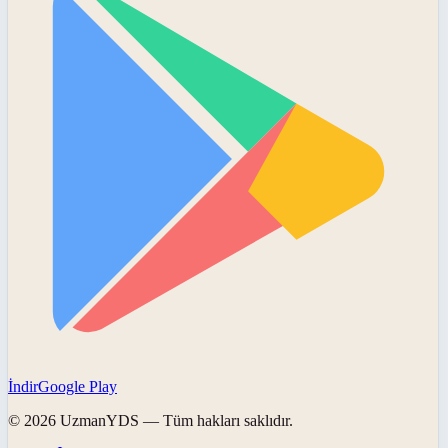
İndir
Google Play
©
2026
UzmanYDS
— Tüm hakları saklıdır.