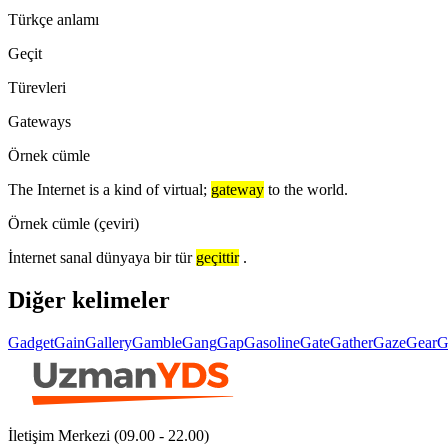
Türkçe anlamı
Geçit
Türevleri
Gateways
Örnek cümle
The Internet is a kind of virtual;
gateway
to the world.
Örnek cümle (çeviri)
İnternet sanal dünyaya bir tür
geçittir
.
Diğer kelimeler
Gadget
Gain
Gallery
Gamble
Gang
Gap
Gasoline
Gate
Gather
Gaze
Gear
G
İletişim Merkezi (09.00 - 22.00)