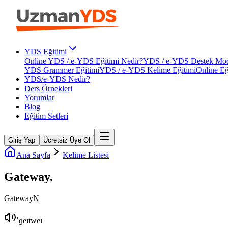
YDS Eğitimi
Online YDS / e-YDS Eğitimi Nedir?
YDS / e-YDS Destek Mod
YDS Grammer Eğitimi
YDS / e-YDS Kelime Eğitimi
Online Eğ
YDS/e-YDS Nedir?
Ders Örnekleri
Yorumlar
Blog
Eğitim Setleri
Giriş Yap
Ücretsiz Üye Ol
Ana Sayfa
Kelime Listesi
Gateway
.
Gateway
N
ˈɡeɪtweɪ