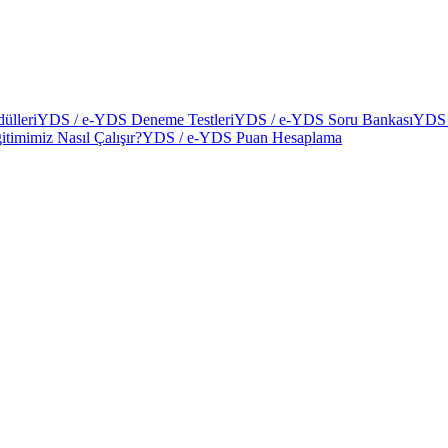
ülleri
YDS / e-YDS Deneme Testleri
YDS / e-YDS Soru Bankası
YDS 
itimimiz Nasıl Çalışır?
YDS / e-YDS Puan Hesaplama