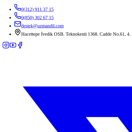
0(312) 911 37 15
0(850) 302 67 15
destek@uzmandil.com
Hacettepe İvedik OSB. Teknokenti 1368. Cadde No.61, 4