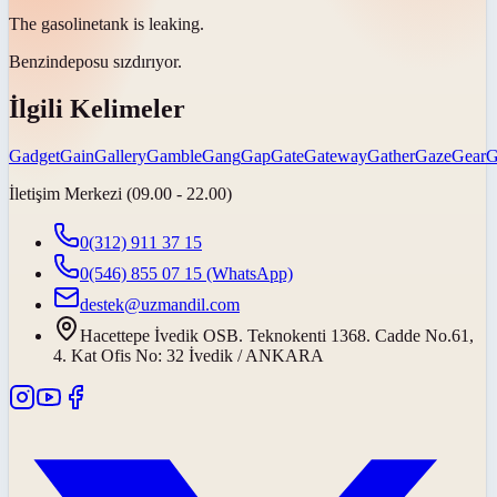
The
gasoline
tank is leaking.
Benzin
deposu sızdırıyor.
İlgili Kelimeler
Gadget
Gain
Gallery
Gamble
Gang
Gap
Gate
Gateway
Gather
Gaze
Gear
G
İletişim Merkezi (09.00 - 22.00)
0(312) 911 37 15
0(546) 855 07 15
(WhatsApp)
destek@uzmandil.com
Hacettepe İvedik OSB. Teknokenti 1368. Cadde No.61,
4. Kat Ofis No: 32 İvedik / ANKARA