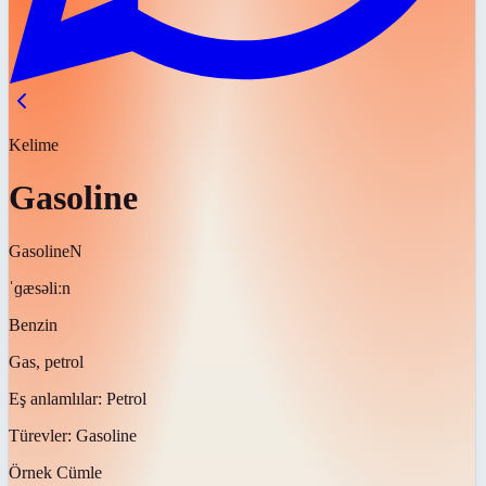
Kelime
Gasoline
Gasoline
N
ˈɡæsəliːn
Benzin
Gas, petrol
Eş anlamlılar:
Petrol
Türevler:
Gasoline
Örnek Cümle