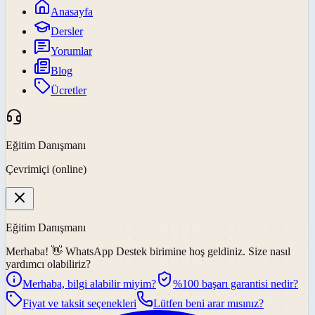
Anasayfa
Dersler
Yorumlar
Blog
Ücretler
Eğitim Danışmanı
Çevrimiçi (online)
Eğitim Danışmanı
Merhaba! 👋
WhatsApp Destek
birimine hoş geldiniz. Size nasıl
yardımcı olabiliriz?
Merhaba, bilgi alabilir miyim?
%100 başarı garantisi nedir?
Fiyat ve taksit seçenekleri
Lütfen beni arar mısınız?