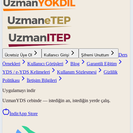
Ders
Ücretsiz Üye Ol
Kullanıcı Girişi
Şifremi Unuttum
Örnekleri
Kullanıcı Görüşleri
Blog
Garantili Eğitim
YDS / e-YDS Kelimeleri
Kullanım Sözleşmesi
Gizlilik
Politikası
İletişim Bilgileri
Uygulamayı indir
UzmanYDS
cebinde — istediğin an, istediğin yerde çalış.
İndir
App Store