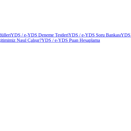
ülleri
YDS / e-YDS Deneme Testleri
YDS / e-YDS Soru Bankası
YDS 
itimimiz Nasıl Çalışır?
YDS / e-YDS Puan Hesaplama