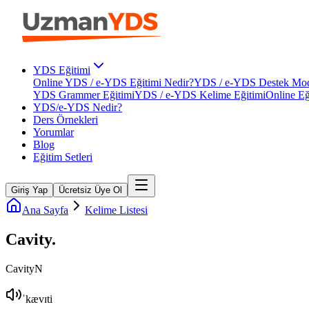
YDS Eğitimi
Online YDS / e-YDS Eğitimi Nedir?
YDS / e-YDS Destek Mod
YDS Grammer Eğitimi
YDS / e-YDS Kelime Eğitimi
Online Eğ
YDS/e-YDS Nedir?
Ders Örnekleri
Yorumlar
Blog
Eğitim Setleri
Giriş Yap
Ücretsiz Üye Ol
Ana Sayfa
Kelime Listesi
Cavity
.
Cavity
N
ˈkævɪti