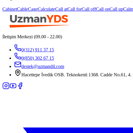
Cabinet
Cable
Cage
Calculate
Call at
Call for
Call off
Call on
Call up
Cal
İletişim Merkezi (09.00 - 22.00)
0(312) 911 37 15
0(850) 302 67 15
destek@uzmandil.com
Hacettepe İvedik OSB. Teknokenti 1368. Cadde No.61, 4