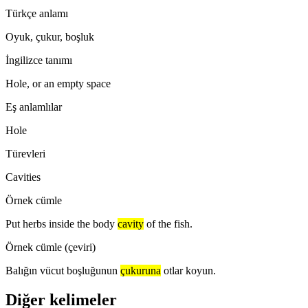
Türkçe anlamı
Oyuk, çukur, boşluk
İngilizce tanımı
Hole, or an empty space
Eş anlamlılar
Hole
Türevleri
Cavities
Örnek cümle
Put herbs inside the body
cavity
of the fish.
Örnek cümle (çeviri)
Balığın vücut boşluğunun
çukuruna
otlar koyun.
Diğer kelimeler