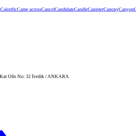
m
Calorific
Came across
Cancel
Candidate
Candle
Canister
Canopy
Canyon
. Kat Ofis No: 32 İvedik / ANKARA