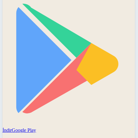
İndir
Google Play