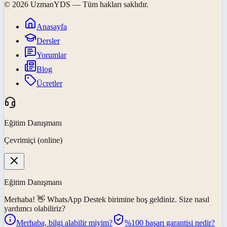
©
2026
UzmanYDS
— Tüm hakları saklıdır.
Anasayfa
Dersler
Yorumlar
Blog
Ücretler
Eğitim Danışmanı
Çevrimiçi (online)
Eğitim Danışmanı
Merhaba! 👋
WhatsApp Destek
birimine hoş geldiniz. Size nasıl
yardımcı olabiliriz?
Merhaba, bilgi alabilir miyim?
%100 başarı garantisi nedir?