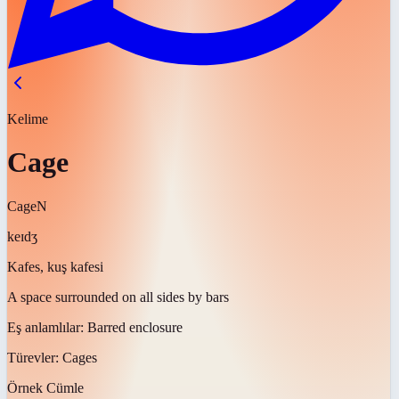
Kelime
Cage
Cage
N
keɪdʒ
Kafes, kuş kafesi
A space surrounded on all sides by bars
Eş anlamlılar:
Barred enclosure
Türevler:
Cages
Örnek Cümle