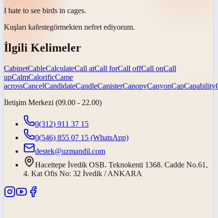
I hate to see birds in
cages
.
Kuşları
kafeste
görmekten nefret ediyorum.
İlgili Kelimeler
Cabinet
Cable
Calculate
Call at
Call for
Call off
Call on
Call
up
Calm
Calorific
Came
across
Cancel
Candidate
Candle
Canister
Canopy
Canyon
Cap
Capability
İletişim Merkezi (09.00 - 22.00)
0(312) 911 37 15
0(546) 855 07 15
(WhatsApp)
destek@uzmandil.com
Hacettepe İvedik OSB. Teknokenti 1368. Cadde No.61,
4. Kat Ofis No: 32 İvedik / ANKARA