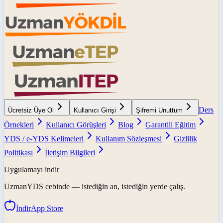
Ders
Ücretsiz Üye Ol
Kullanıcı Girişi
Şifremi Unuttum
Örnekleri
Kullanıcı Görüşleri
Blog
Garantili Eğitim
YDS / e-YDS Kelimeleri
Kullanım Sözleşmesi
Gizlilik
Politikası
İletişim Bilgileri
Uygulamayı indir
UzmanYDS
cebinde — istediğin an, istediğin yerde çalış.
İndir
App Store