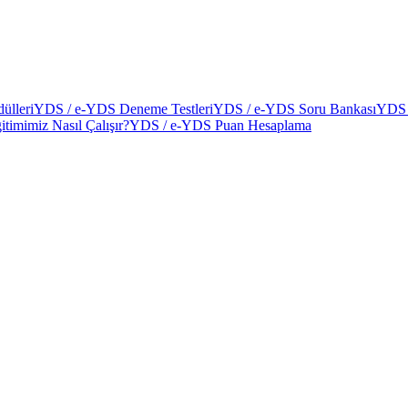
ülleri
YDS / e-YDS Deneme Testleri
YDS / e-YDS Soru Bankası
YDS 
itimimiz Nasıl Çalışır?
YDS / e-YDS Puan Hesaplama