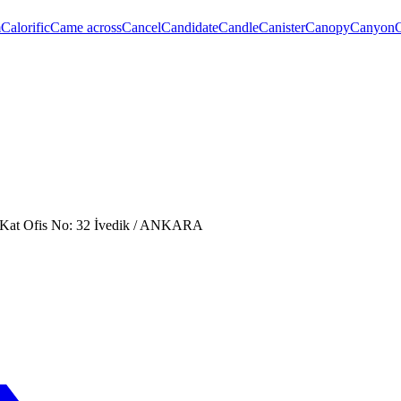
m
Calorific
Came across
Cancel
Candidate
Candle
Canister
Canopy
Canyon
. Kat Ofis No: 32 İvedik / ANKARA