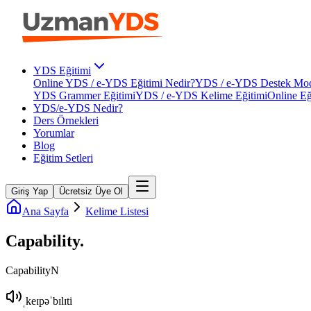
YDS Eğitimi
Online YDS / e-YDS Eğitimi Nedir?
YDS / e-YDS Destek Mod
YDS Grammer Eğitimi
YDS / e-YDS Kelime Eğitimi
Online Eğ
YDS/e-YDS Nedir?
Ders Örnekleri
Yorumlar
Blog
Eğitim Setleri
Giriş Yap
Ücretsiz Üye Ol
Ana Sayfa
Kelime Listesi
Capability
.
Capability
N
ˌkeɪpəˈbɪlɪti