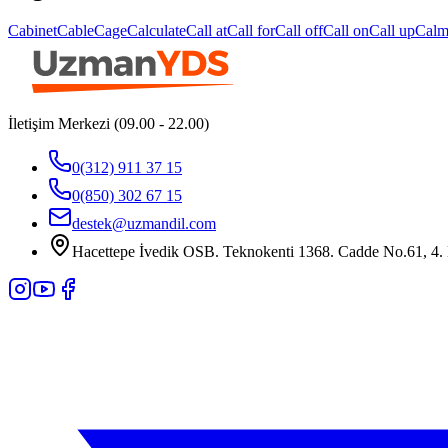
Cabinet
Cable
Cage
Calculate
Call at
Call for
Call off
Call on
Call up
Cal
İletişim Merkezi (09.00 - 22.00)
0(312) 911 37 15
0(850) 302 67 15
destek@uzmandil.com
Hacettepe İvedik OSB. Teknokenti 1368. Cadde No.61, 4