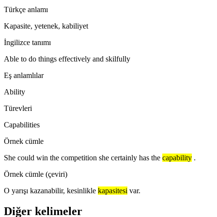
Türkçe anlamı
Kapasite, yetenek, kabiliyet
İngilizce tanımı
Able to do things effectively and skilfully
Eş anlamlılar
Ability
Türevleri
Capabilities
Örnek cümle
She could win the competition she certainly has the
capability
.
Örnek cümle (çeviri)
O yarışı kazanabilir, kesinlikle
kapasitesi
var.
Diğer kelimeler