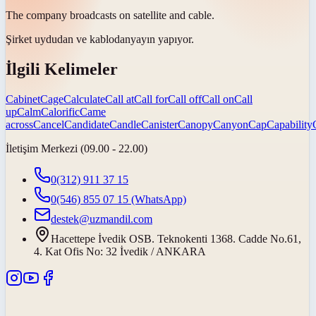
The company broadcasts on satellite and
cable
.
Şirket uydudan ve
kablodan
yayın yapıyor.
İlgili Kelimeler
Cabinet
Cage
Calculate
Call at
Call for
Call off
Call on
Call
up
Calm
Calorific
Came
across
Cancel
Candidate
Candle
Canister
Canopy
Canyon
Cap
Capability
İletişim Merkezi (09.00 - 22.00)
0(312) 911 37 15
0(546) 855 07 15
(WhatsApp)
destek@uzmandil.com
Hacettepe İvedik OSB. Teknokenti 1368. Cadde No.61,
4. Kat Ofis No: 32 İvedik / ANKARA