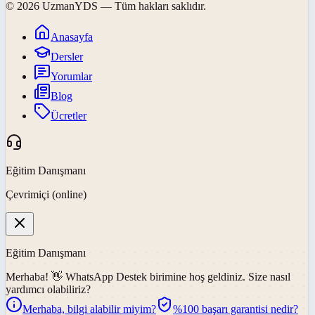
©
2026
UzmanYDS
— Tüm hakları saklıdır.
Anasayfa
Dersler
Yorumlar
Blog
Ücretler
Eğitim Danışmanı
Çevrimiçi (online)
Eğitim Danışmanı
Merhaba! 👋
WhatsApp Destek
birimine hoş geldiniz. Size nasıl
yardımcı olabiliriz?
Merhaba, bilgi alabilir miyim?
%100 başarı garantisi nedir?