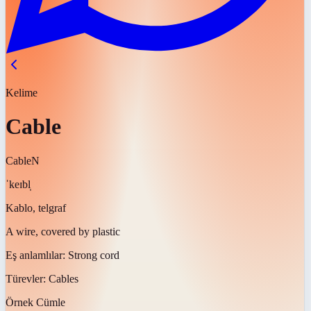
Kelime
Cable
Cable
N
ˈkeɪbl̩
Kablo, telgraf
A wire, covered by plastic
Eş anlamlılar:
Strong cord
Türevler:
Cables
Örnek Cümle