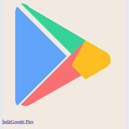
İndir
Google Play