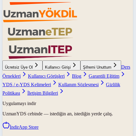
Ders
Ücretsiz Üye Ol
Kullanıcı Girişi
Şifremi Unuttum
Örnekleri
Kullanıcı Görüşleri
Blog
Garantili Eğitim
YDS / e-YDS Kelimeleri
Kullanım Sözleşmesi
Gizlilik
Politikası
İletişim Bilgileri
Uygulamayı indir
UzmanYDS
cebinde — istediğin an, istediğin yerde çalış.
İndir
App Store