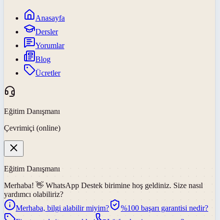
Anasayfa
Dersler
Yorumlar
Blog
Ücretler
Eğitim Danışmanı
Çevrimiçi (online)
Eğitim Danışmanı
Merhaba! 👋
WhatsApp Destek
birimine hoş geldiniz. Size nasıl
yardımcı olabiliriz?
Merhaba, bilgi alabilir miyim?
%100 başarı garantisi nedir?