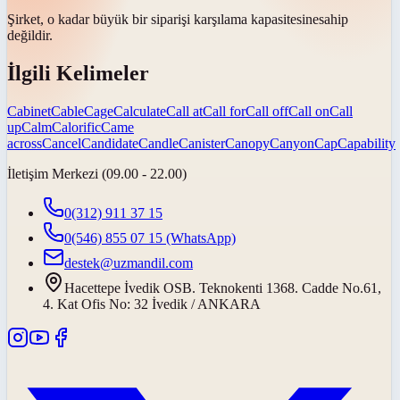
Şirket, o kadar büyük bir siparişi karşılama
kapasitesine
sahip
değildir.
İlgili Kelimeler
Cabinet
Cable
Cage
Calculate
Call at
Call for
Call off
Call on
Call
up
Calm
Calorific
Came
across
Cancel
Candidate
Candle
Canister
Canopy
Canyon
Cap
Capability
İletişim Merkezi (09.00 - 22.00)
0(312) 911 37 15
0(546) 855 07 15
(WhatsApp)
destek@uzmandil.com
Hacettepe İvedik OSB. Teknokenti 1368. Cadde No.61,
4. Kat Ofis No: 32 İvedik / ANKARA