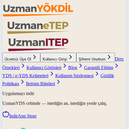
Ders
Ücretsiz Üye Ol
Kullanıcı Girişi
Şifremi Unuttum
Örnekleri
Kullanıcı Görüşleri
Blog
Garantili Eğitim
YDS / e-YDS Kelimeleri
Kullanım Sözleşmesi
Gizlilik
Politikası
İletişim Bilgileri
Uygulamayı indir
UzmanYDS
cebinde — istediğin an, istediğin yerde çalış.
İndir
App Store