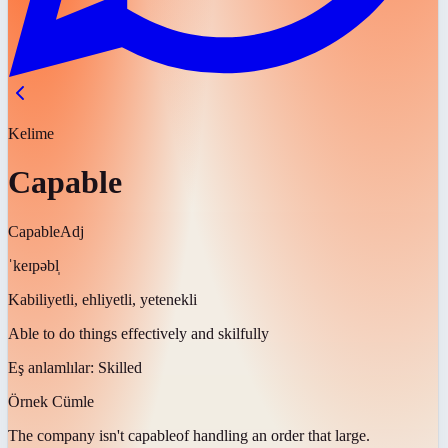
Kelime
Capable
Capable
Adj
ˈkeɪpəbl̩
Kabiliyetli, ehliyetli, yetenekli
Able to do things effectively and skilfully
Eş anlamlılar:
Skilled
Örnek Cümle
The company isn't
capable
of handling an order that large.