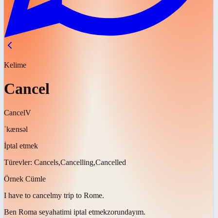
Kelime
Cancel
Cancel
V
ˈkænsəl
İptal etmek
Türevler:
Cancels,Cancelling,Cancelled
Örnek Cümle
I have to
cancel
my trip to Rome.
Ben Roma seyahatimi
iptal etmek
zorundayım.