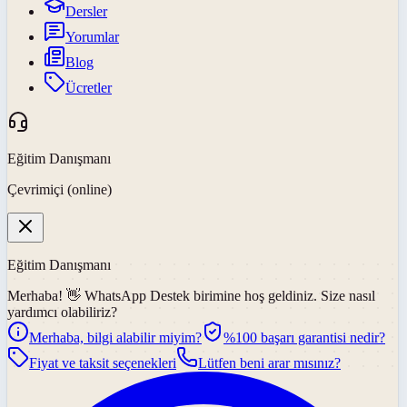
Dersler
Yorumlar
Blog
Ücretler
Eğitim Danışmanı
Çevrimiçi (online)
Eğitim Danışmanı
Merhaba! 👋
WhatsApp Destek
birimine hoş geldiniz. Size nasıl
yardımcı olabiliriz?
Merhaba, bilgi alabilir miyim?
%100 başarı garantisi nedir?
Fiyat ve taksit seçenekleri
Lütfen beni arar mısınız?