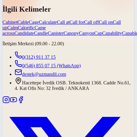
İlgili Kelimeler
Cabinet
Cable
Cage
Calculate
Call at
Call for
Call off
Call on
Call
up
Calm
Calorific
Came
across
Candidate
Candle
Canister
Canopy
Canyon
Cap
Capability
Capabl
İletişim Merkezi (09.00 - 22.00)
0(312) 911 37 15
0(546) 855 07 15
(WhatsApp)
destek@uzmandil.com
Hacettepe İvedik OSB. Teknokenti 1368. Cadde No.61,
4. Kat Ofis No: 32 İvedik / ANKARA