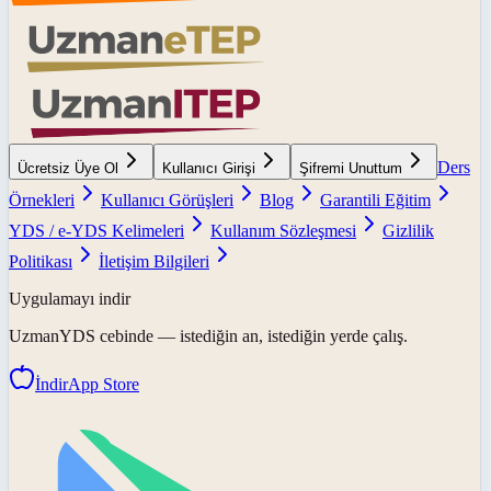
Ders
Ücretsiz Üye Ol
Kullanıcı Girişi
Şifremi Unuttum
Örnekleri
Kullanıcı Görüşleri
Blog
Garantili Eğitim
YDS / e-YDS Kelimeleri
Kullanım Sözleşmesi
Gizlilik
Politikası
İletişim Bilgileri
Uygulamayı indir
UzmanYDS
cebinde — istediğin an, istediğin yerde çalış.
İndir
App Store