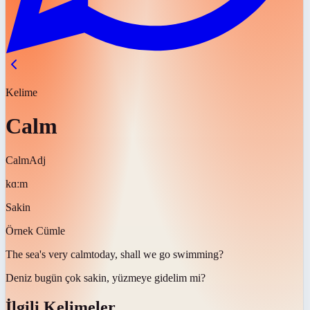
Kelime
Calm
Calm
Adj
kɑːm
Sakin
Örnek Cümle
The sea's very
calm
today, shall we go swimming?
Deniz bugün çok
sakin
, yüzmeye gidelim mi?
İlgili Kelimeler