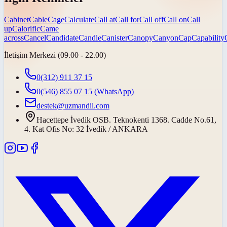
Cabinet
Cable
Cage
Calculate
Call at
Call for
Call off
Call on
Call
up
Calorific
Came
across
Cancel
Candidate
Candle
Canister
Canopy
Canyon
Cap
Capability
İletişim Merkezi (09.00 - 22.00)
0(312) 911 37 15
0(546) 855 07 15
(WhatsApp)
destek@uzmandil.com
Hacettepe İvedik OSB. Teknokenti 1368. Cadde No.61,
4. Kat Ofis No: 32 İvedik / ANKARA