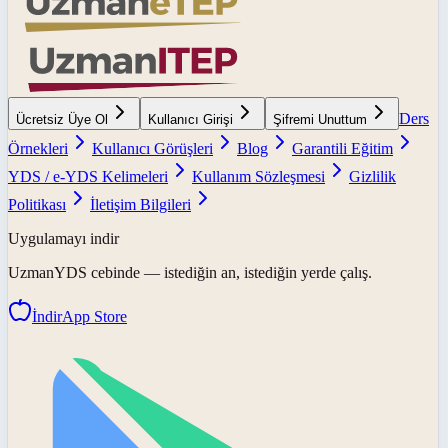
Ders
Ücretsiz Üye Ol
Kullanıcı Girişi
Şifremi Unuttum
Örnekleri
Kullanıcı Görüşleri
Blog
Garantili Eğitim
YDS / e-YDS Kelimeleri
Kullanım Sözleşmesi
Gizlilik
Politikası
İletişim Bilgileri
Uygulamayı indir
UzmanYDS
cebinde — istediğin an, istediğin yerde çalış.
İndir
App Store