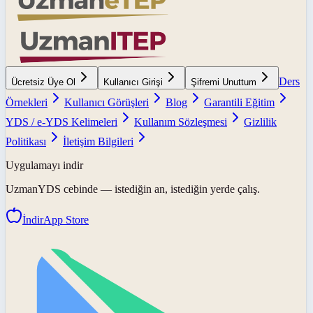
Ders
Ücretsiz Üye Ol
Kullanıcı Girişi
Şifremi Unuttum
Örnekleri
Kullanıcı Görüşleri
Blog
Garantili Eğitim
YDS / e-YDS Kelimeleri
Kullanım Sözleşmesi
Gizlilik
Politikası
İletişim Bilgileri
Uygulamayı indir
UzmanYDS
cebinde — istediğin an, istediğin yerde çalış.
İndir
App Store