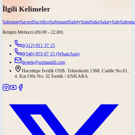
İlgili Kelimeler
Sabotage
Sacred
Sacrifice
Safeguard
Safety
Saint
Sake
Salary
Sale
Salesm
İletişim Merkezi (09.00 - 22.00)
0(312) 911 37 15
0(546) 855 07 15
(WhatsApp)
destek@uzmandil.com
Hacettepe İvedik OSB. Teknokenti 1368. Cadde No.61,
4. Kat Ofis No: 32 İvedik / ANKARA