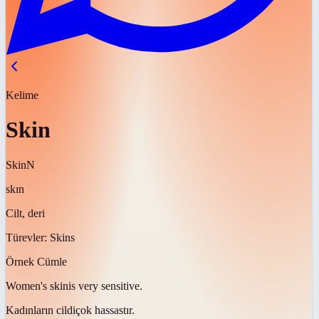
Kelime
Skin
Skin
N
skɪn
Cilt, deri
Türevler:
Skins
Örnek Cümle
Women's
skin
is very sensitive.
Kadınların
cildi
çok hassastır.