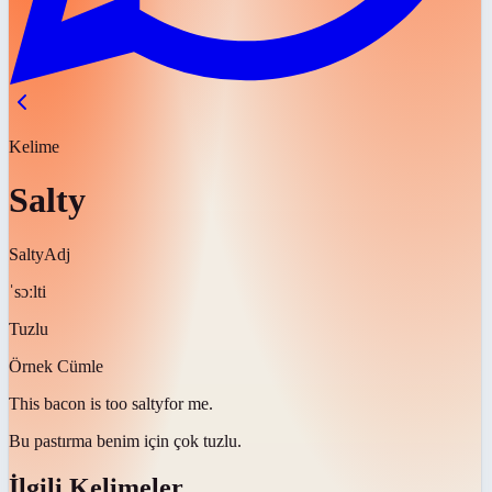
Kelime
Salty
Salty
Adj
ˈsɔːlti
Tuzlu
Örnek Cümle
This bacon is too
salty
for me.
Bu pastırma benim için çok
tuzlu
.
İlgili Kelimeler