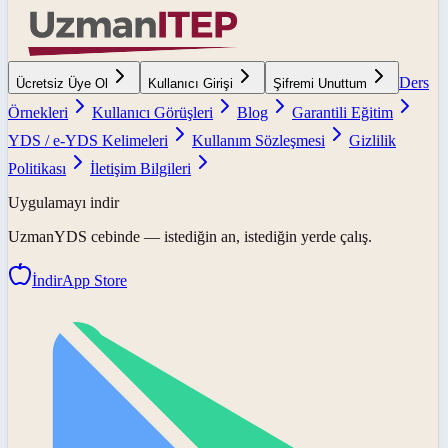
Ders
Ücretsiz Üye Ol
Kullanıcı Girişi
Şifremi Unuttum
Örnekleri
Kullanıcı Görüşleri
Blog
Garantili Eğitim
YDS / e-YDS Kelimeleri
Kullanım Sözleşmesi
Gizlilik
Politikası
İletişim Bilgileri
Uygulamayı indir
UzmanYDS
cebinde — istediğin an, istediğin yerde çalış.
İndir
App Store