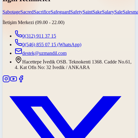
Sabotage
Sacred
Sacrifice
Safeguard
Safety
Saint
Sake
Salary
Sale
Salesm
İletişim Merkezi (09.00 - 22.00)
0(312) 911 37 15
0(546) 855 07 15
(WhatsApp)
destek@uzmandil.com
Hacettepe İvedik OSB. Teknokenti 1368. Cadde No.61,
4. Kat Ofis No: 32 İvedik / ANKARA