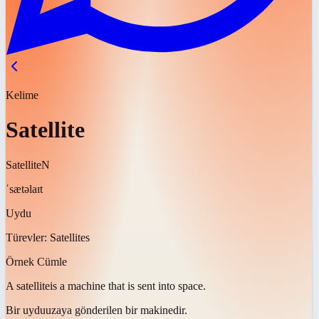
Kelime
Satellite
Satellite
N
ˈsætəlaɪt
Uydu
Türevler:
Satellites
Örnek Cümle
A
satellite
is a machine that is sent into space.
Bir
uydu
uzaya gönderilen bir makinedir.