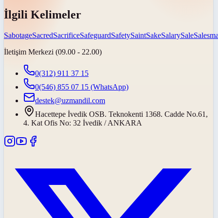
İlgili Kelimeler
Sabotage
Sacred
Sacrifice
Safeguard
Safety
Saint
Sake
Salary
Sale
Salesm
İletişim Merkezi (09.00 - 22.00)
0(312) 911 37 15
0(546) 855 07 15
(WhatsApp)
destek@uzmandil.com
Hacettepe İvedik OSB. Teknokenti 1368. Cadde No.61,
4. Kat Ofis No: 32 İvedik / ANKARA