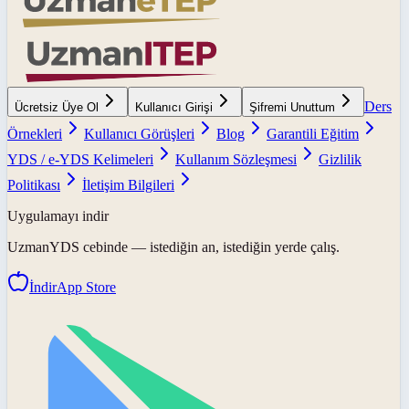
Ders
Ücretsiz Üye Ol
Kullanıcı Girişi
Şifremi Unuttum
Örnekleri
Kullanıcı Görüşleri
Blog
Garantili Eğitim
YDS / e-YDS Kelimeleri
Kullanım Sözleşmesi
Gizlilik
Politikası
İletişim Bilgileri
Uygulamayı indir
UzmanYDS
cebinde — istediğin an, istediğin yerde çalış.
İndir
App Store