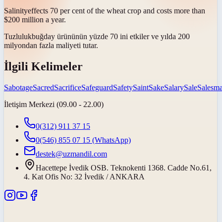
Salinity
effects 70 per cent of the wheat crop and costs more than
$200 million a year.
Tuzluluk
buğday ürününün yüzde 70 ini etkiler ve yılda 200
milyondan fazla maliyeti tutar.
İlgili Kelimeler
Sabotage
Sacred
Sacrifice
Safeguard
Safety
Saint
Sake
Salary
Sale
Salesm
İletişim Merkezi (09.00 - 22.00)
0(312) 911 37 15
0(546) 855 07 15
(WhatsApp)
destek@uzmandil.com
Hacettepe İvedik OSB. Teknokenti 1368. Cadde No.61,
4. Kat Ofis No: 32 İvedik / ANKARA