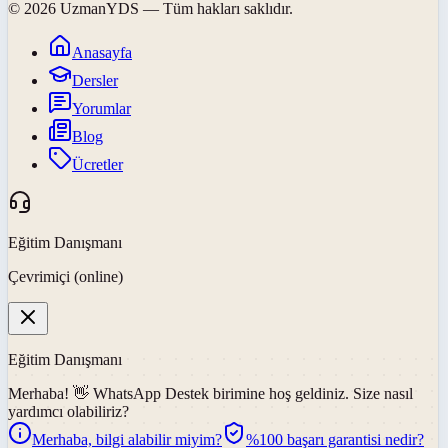
©
2026
UzmanYDS
— Tüm hakları saklıdır.
Anasayfa
Dersler
Yorumlar
Blog
Ücretler
Eğitim Danışmanı
Çevrimiçi (online)
Eğitim Danışmanı
Merhaba! 👋
WhatsApp Destek
birimine hoş geldiniz. Size nasıl
yardımcı olabiliriz?
Merhaba, bilgi alabilir miyim?
%100 başarı garantisi nedir?