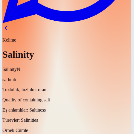
Kelime
Salinity
Salinity
N
səˈlɪnɪti
Tuzluluk, tuzluluk oranı
Quality of containing salt
Eş anlamlılar:
Saltiness
Türevler:
Salinities
Örnek Cümle