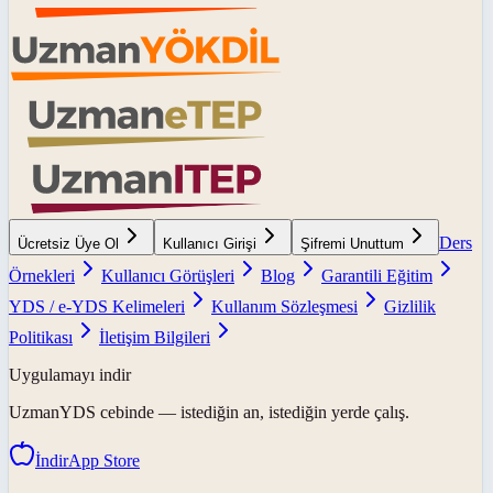
Ders
Ücretsiz Üye Ol
Kullanıcı Girişi
Şifremi Unuttum
Örnekleri
Kullanıcı Görüşleri
Blog
Garantili Eğitim
YDS / e-YDS Kelimeleri
Kullanım Sözleşmesi
Gizlilik
Politikası
İletişim Bilgileri
Uygulamayı indir
UzmanYDS
cebinde — istediğin an, istediğin yerde çalış.
İndir
App Store