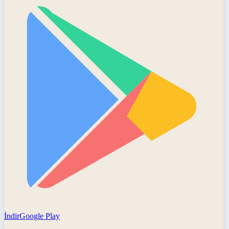
İndir
Google Play