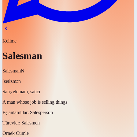
Kelime
Salesman
Salesman
N
ˈseɪlzmən
Satış elemanı, satıcı
A man whose job is selling things
Eş anlamlılar:
Salesperson
Türevler:
Salesmen
Örnek Cümle