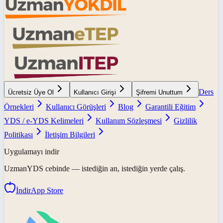
Ders
Ücretsiz Üye Ol
Kullanıcı Girişi
Şifremi Unuttum
Örnekleri
Kullanıcı Görüşleri
Blog
Garantili Eğitim
YDS / e-YDS Kelimeleri
Kullanım Sözleşmesi
Gizlilik
Politikası
İletişim Bilgileri
Uygulamayı indir
UzmanYDS
cebinde — istediğin an, istediğin yerde çalış.
İndir
App Store