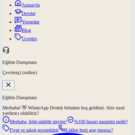
Anasayfa
Dersler
Yorumlar
Blog
Ücretler
Eğitim Danışmanı
Çevrimiçi (online)
Eğitim Danışmanı
Merhaba! 👋
WhatsApp Destek
birimine hoş geldiniz. Size nasıl
yardımcı olabiliriz?
Merhaba, bilgi alabilir miyim?
%100 başarı garantisi nedir?
Fiyat ve taksit seçenekleri
Lütfen beni arar mısınız?