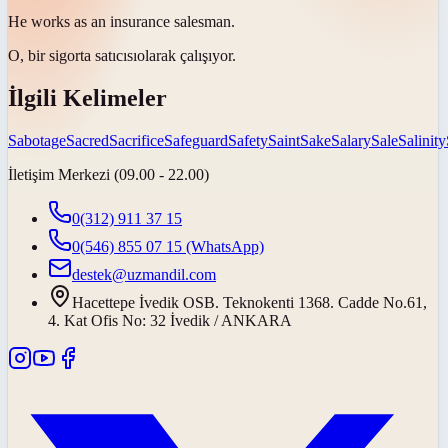
He works as an insurance
salesman
.
O, bir sigorta
satıcısı
olarak çalışıyor.
İlgili Kelimeler
Sabotage
Sacred
Sacrifice
Safeguard
Safety
Saint
Sake
Salary
Sale
Salinity
İletişim Merkezi (09.00 - 22.00)
0(312) 911 37 15
0(546) 855 07 15
(WhatsApp)
destek@uzmandil.com
Hacettepe İvedik OSB. Teknokenti 1368. Cadde No.61,
4. Kat Ofis No: 32 İvedik / ANKARA