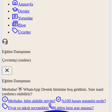
Anasayfa
Dersler
Yorumlar
Blog
Ücretler
Eğitim Danışmanı
Çevrimiçi (online)
Eğitim Danışmanı
Merhaba! 👋
WhatsApp Destek
birimine hoş geldiniz. Size nasıl
yardımcı olabiliriz?
Merhaba, bilgi alabilir miyim?
%100 başarı garantisi nedir?
Fiyat ve taksit seçenekleri
Lütfen beni arar mısınız?