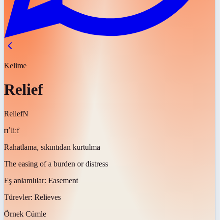
Kelime
Relief
Relief
N
rɪˈliːf
Rahatlama, sıkıntıdan kurtulma
The easing of a burden or distress
Eş anlamlılar:
Easement
Türevler:
Relieves
Örnek Cümle