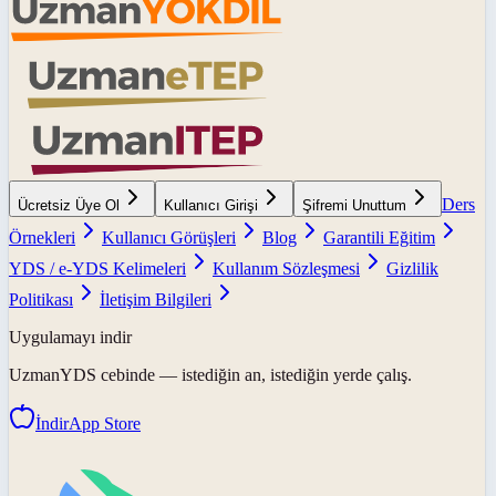
Ders
Ücretsiz Üye Ol
Kullanıcı Girişi
Şifremi Unuttum
Örnekleri
Kullanıcı Görüşleri
Blog
Garantili Eğitim
YDS / e-YDS Kelimeleri
Kullanım Sözleşmesi
Gizlilik
Politikası
İletişim Bilgileri
Uygulamayı indir
UzmanYDS
cebinde — istediğin an, istediğin yerde çalış.
İndir
App Store