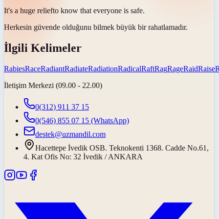
It's a huge
relief
to know that everyone is safe.
Herkesin güvende olduğunu bilmek büyük bir
rahatlamadır.
İlgili Kelimeler
Rabies
Race
Radiant
Radiate
Radiation
Radical
Raft
Rag
Rage
Raid
Raise
İletişim Merkezi (09.00 - 22.00)
0(312) 911 37 15
0(546) 855 07 15
(WhatsApp)
destek@uzmandil.com
Hacettepe İvedik OSB. Teknokenti 1368. Cadde No.61,
4. Kat Ofis No: 32 İvedik / ANKARA