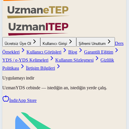
Ders
Ücretsiz Üye Ol
Kullanıcı Girişi
Şifremi Unuttum
Örnekleri
Kullanıcı Görüşleri
Blog
Garantili Eğitim
YDS / e-YDS Kelimeleri
Kullanım Sözleşmesi
Gizlilik
Politikası
İletişim Bilgileri
Uygulamayı indir
UzmanYDS
cebinde — istediğin an, istediğin yerde çalış.
İndir
App Store