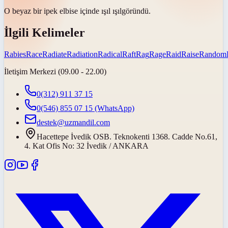
O beyaz bir ipek elbise içinde
ışıl ışıl
göründü.
İlgili Kelimeler
Rabies
Race
Radiate
Radiation
Radical
Raft
Rag
Rage
Raid
Raise
Random
İletişim Merkezi (09.00 - 22.00)
0(312) 911 37 15
0(546) 855 07 15
(WhatsApp)
destek@uzmandil.com
Hacettepe İvedik OSB. Teknokenti 1368. Cadde No.61,
4. Kat Ofis No: 32 İvedik / ANKARA