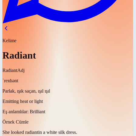
Kelime
Radiant
Radiant
Adj
ˈreɪdɪənt
Parlak, ışık saçan, ışıl ışıl
Emitting heat or light
Eş anlamlılar:
Brilliant
Örnek Cümle
She looked
radiant
in a white silk dress.