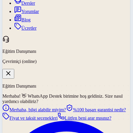
Dersler
Yorumlar
Blog
Ücretler
Eğitim Danışmanı
Çevrimiçi (online)
Eğitim Danışmanı
Merhaba! 👋
WhatsApp Destek
birimine hoş geldiniz. Size nasıl
yardımcı olabiliriz?
Merhaba, bilgi alabilir miyim?
%100 başarı garantisi nedir?
Fiyat ve taksit seçenekleri
Lütfen beni arar mısınız?