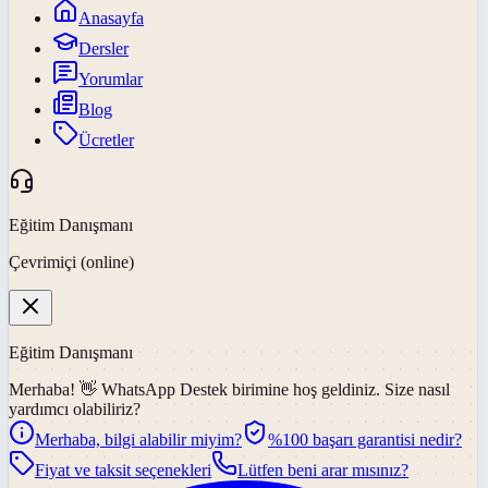
Anasayfa
Dersler
Yorumlar
Blog
Ücretler
Eğitim Danışmanı
Çevrimiçi (online)
Eğitim Danışmanı
Merhaba! 👋
WhatsApp Destek
birimine hoş geldiniz. Size nasıl
yardımcı olabiliriz?
Merhaba, bilgi alabilir miyim?
%100 başarı garantisi nedir?
Fiyat ve taksit seçenekleri
Lütfen beni arar mısınız?