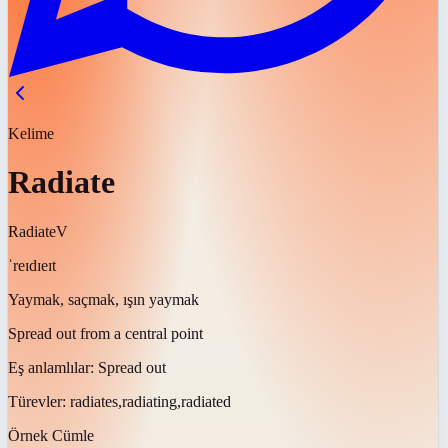
Kelime
Radiate
Radiate
V
ˈreɪdɪeɪt
Yaymak, saçmak, ışın yaymak
Spread out from a central point
Eş anlamlılar:
Spread out
Türevler:
radiates,radiating,radiated
Örnek Cümle