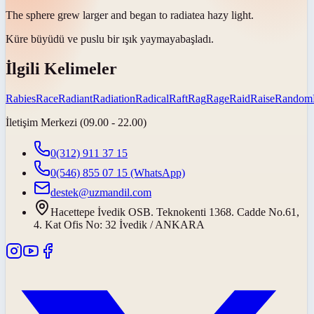
The sphere grew larger and began to
radiate
a hazy light.
Küre büyüdü ve puslu bir ışık
yaymaya
başladı.
İlgili Kelimeler
Rabies
Race
Radiant
Radiation
Radical
Raft
Rag
Rage
Raid
Raise
Random
İletişim Merkezi (09.00 - 22.00)
0(312) 911 37 15
0(546) 855 07 15
(WhatsApp)
destek@uzmandil.com
Hacettepe İvedik OSB. Teknokenti 1368. Cadde No.61,
4. Kat Ofis No: 32 İvedik / ANKARA