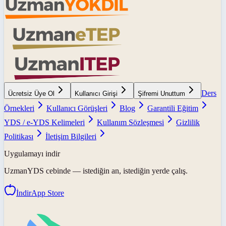
Ders
Ücretsiz Üye Ol
Kullanıcı Girişi
Şifremi Unuttum
Örnekleri
Kullanıcı Görüşleri
Blog
Garantili Eğitim
YDS / e-YDS Kelimeleri
Kullanım Sözleşmesi
Gizlilik
Politikası
İletişim Bilgileri
Uygulamayı indir
UzmanYDS
cebinde — istediğin an, istediğin yerde çalış.
İndir
App Store