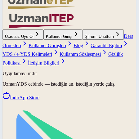
Ders
Ücretsiz Üye Ol
Kullanıcı Girişi
Şifremi Unuttum
Örnekleri
Kullanıcı Görüşleri
Blog
Garantili Eğitim
YDS / e-YDS Kelimeleri
Kullanım Sözleşmesi
Gizlilik
Politikası
İletişim Bilgileri
Uygulamayı indir
UzmanYDS
cebinde — istediğin an, istediğin yerde çalış.
İndir
App Store