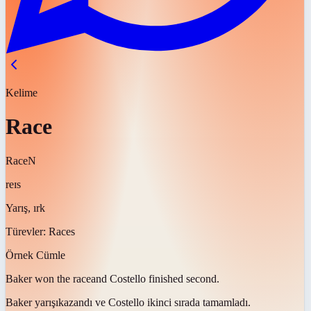
Kelime
Race
Race
N
reɪs
Yarış, ırk
Türevler:
Races
Örnek Cümle
Baker won the
race
and Costello finished second.
Baker
yarışı
kazandı ve Costello ikinci sırada tamamladı.