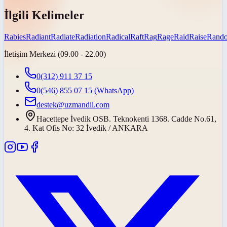
İlgili Kelimeler
Rabies
Radiant
Radiate
Radiation
Radical
Raft
Rag
Rage
Raid
Raise
Rand
İletişim Merkezi (09.00 - 22.00)
0(312) 911 37 15
0(546) 855 07 15
(WhatsApp)
destek@uzmandil.com
Hacettepe İvedik OSB. Teknokenti 1368. Cadde No.61,
4. Kat Ofis No: 32 İvedik / ANKARA