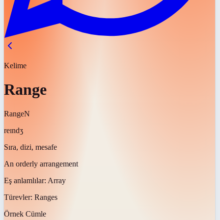
Kelime
Range
Range
N
reɪndʒ
Sıra, dizi, mesafe
An orderly arrangement
Eş anlamlılar:
Array
Türevler:
Ranges
Örnek Cümle