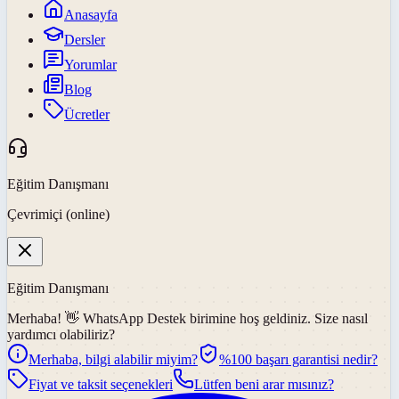
Anasayfa
Dersler
Yorumlar
Blog
Ücretler
Eğitim Danışmanı
Çevrimiçi (online)
Eğitim Danışmanı
Merhaba! 👋
WhatsApp Destek
birimine hoş geldiniz. Size nasıl
yardımcı olabiliriz?
Merhaba, bilgi alabilir miyim?
%100 başarı garantisi nedir?
Fiyat ve taksit seçenekleri
Lütfen beni arar mısınız?