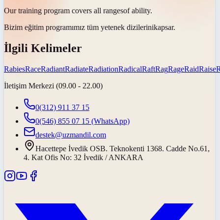
Our training program covers all
ranges
of ability.
Bizim eğitim programımız tüm yetenek
dizilerini
kapsar.
İlgili Kelimeler
Rabies
Race
Radiant
Radiate
Radiation
Radical
Raft
Rag
Rage
Raid
Raise
İletişim Merkezi (09.00 - 22.00)
0(312) 911 37 15
0(546) 855 07 15
(WhatsApp)
destek@uzmandil.com
Hacettepe İvedik OSB. Teknokenti 1368. Cadde No.61,
4. Kat Ofis No: 32 İvedik / ANKARA