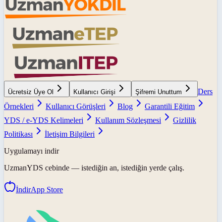
Ders
Ücretsiz Üye Ol
Kullanıcı Girişi
Şifremi Unuttum
Örnekleri
Kullanıcı Görüşleri
Blog
Garantili Eğitim
YDS / e-YDS Kelimeleri
Kullanım Sözleşmesi
Gizlilik
Politikası
İletişim Bilgileri
Uygulamayı indir
UzmanYDS
cebinde — istediğin an, istediğin yerde çalış.
İndir
App Store