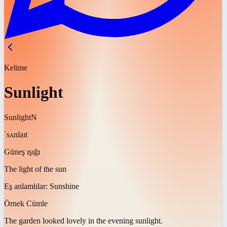
Kelime
Sunlight
Sunlight
N
ˈsʌnlaɪt
Güneş ışığı
The light of the sun
Eş anlamlılar:
Sunshine
Örnek Cümle
The garden looked lovely in the evening
sunlight
.