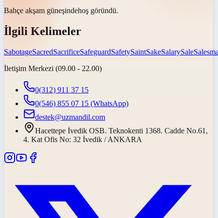
Bahçe akşam
güneşinde
hoş göründü.
İlgili Kelimeler
Sabotage
Sacred
Sacrifice
Safeguard
Safety
Saint
Sake
Salary
Sale
Salesm
İletişim Merkezi (09.00 - 22.00)
0(312) 911 37 15
0(546) 855 07 15
(WhatsApp)
destek@uzmandil.com
Hacettepe İvedik OSB. Teknokenti 1368. Cadde No.61,
4. Kat Ofis No: 32 İvedik / ANKARA