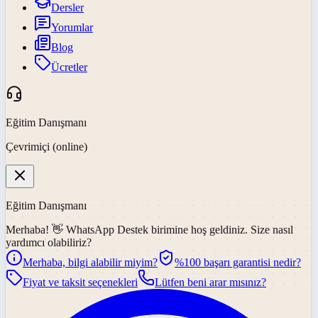
Dersler
Yorumlar
Blog
Ücretler
Eğitim Danışmanı
Çevrimiçi (online)
Eğitim Danışmanı
Merhaba! 👋
WhatsApp Destek
birimine hoş geldiniz. Size nasıl
yardımcı olabiliriz?
Merhaba, bilgi alabilir miyim?
%100 başarı garantisi nedir?
Fiyat ve taksit seçenekleri
Lütfen beni arar mısınız?