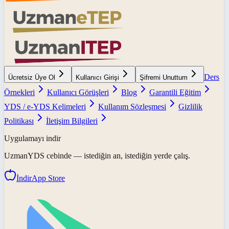
Ders
Ücretsiz Üye Ol
Kullanıcı Girişi
Şifremi Unuttum
Örnekleri
Kullanıcı Görüşleri
Blog
Garantili Eğitim
YDS / e-YDS Kelimeleri
Kullanım Sözleşmesi
Gizlilik
Politikası
İletişim Bilgileri
Uygulamayı indir
UzmanYDS
cebinde — istediğin an, istediğin yerde çalış.
İndir
App Store