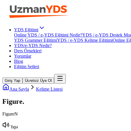
YDS Eğitimi
Online YDS / e-YDS Eğitimi Nedir?
YDS / e-YDS Destek Mod
YDS Grammer Eğitimi
YDS / e-YDS Kelime Eğitimi
Online Eğ
YDS/e-YDS Nedir?
Ders Örnekleri
Yorumlar
Blog
Eğitim Setleri
Giriş Yap
Ücretsiz Üye Ol
Ana Sayfa
Kelime Listesi
Figure
.
Figure
N
ˈfɪɡə