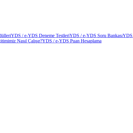
ülleri
YDS / e-YDS Deneme Testleri
YDS / e-YDS Soru Bankası
YDS 
itimimiz Nasıl Çalışır?
YDS / e-YDS Puan Hesaplama