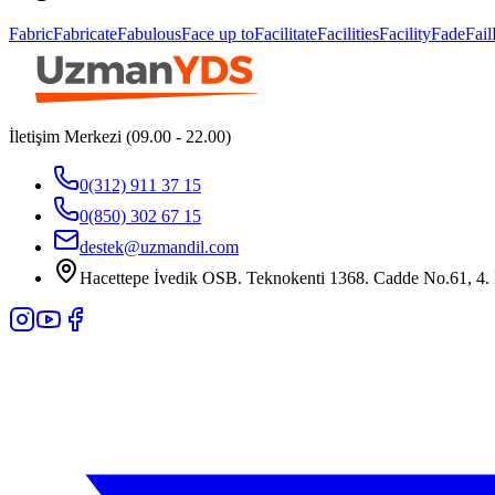
Fabric
Fabricate
Fabulous
Face up to
Facilitate
Facilities
Facility
Fade
Fail
İletişim Merkezi (09.00 - 22.00)
0(312) 911 37 15
0(850) 302 67 15
destek@uzmandil.com
Hacettepe İvedik OSB. Teknokenti 1368. Cadde No.61, 4