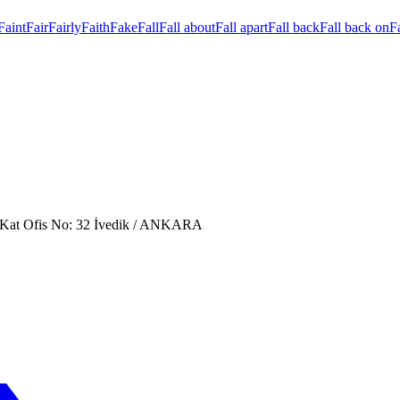
Faint
Fair
Fairly
Faith
Fake
Fall
Fall about
Fall apart
Fall back
Fall back on
Fa
. Kat Ofis No: 32 İvedik / ANKARA