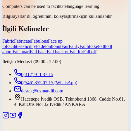
Computers can be used to
facilitate
language learning.
Bilgisayarlar dil öğrenimini
kolaylaştırmak
için kullanılabilir.
İlgili Kelimeler
Fabric
Fabricate
Fabulous
Face up
to
Facilities
Facility
Fade
Fail
Faint
Fair
Fairly
Faith
Fake
Fall
Fall
about
Fall apart
Fall back
Fall back on
Fall for
Fall off
İletişim Merkezi (09.00 - 22.00)
0(312) 911 37 15
0(546) 855 07 15
(WhatsApp)
destek@uzmandil.com
Hacettepe İvedik OSB. Teknokenti 1368. Cadde No.61,
4. Kat Ofis No: 32 İvedik / ANKARA