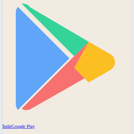
İndir
Google Play