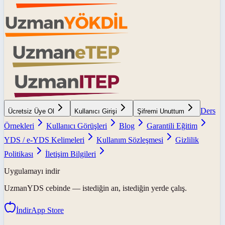
Ders
Ücretsiz Üye Ol
Kullanıcı Girişi
Şifremi Unuttum
Örnekleri
Kullanıcı Görüşleri
Blog
Garantili Eğitim
YDS / e-YDS Kelimeleri
Kullanım Sözleşmesi
Gizlilik
Politikası
İletişim Bilgileri
Uygulamayı indir
UzmanYDS
cebinde — istediğin an, istediğin yerde çalış.
İndir
App Store