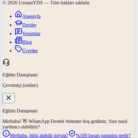
©
2026
UzmanYDS
— Tüm hakları saklıdır.
Anasayfa
Dersler
Yorumlar
Blog
Ücretler
Eğitim Danışmanı
Çevrimiçi (online)
Eğitim Danışmanı
Merhaba! 👋
WhatsApp Destek
birimine hoş geldiniz. Size nasıl
yardımcı olabiliriz?
Merhaba, bilgi alabilir miyim?
%100 başarı garantisi nedir?