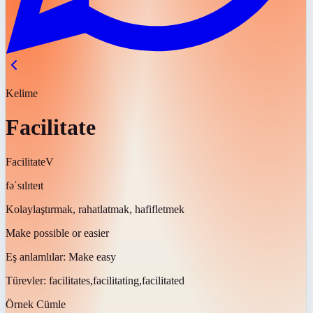
Kelime
Facilitate
Facilitate
V
fəˈsɪlɪteɪt
Kolaylaştırmak, rahatlatmak, hafifletmek
Make possible or easier
Eş anlamlılar:
Make easy
Türevler:
facilitates,facilitating,facilitated
Örnek Cümle