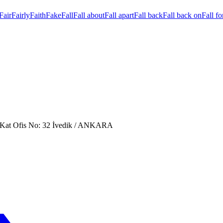
Fair
Fairly
Faith
Fake
Fall
Fall about
Fall apart
Fall back
Fall back on
Fall fo
. Kat Ofis No: 32 İvedik / ANKARA