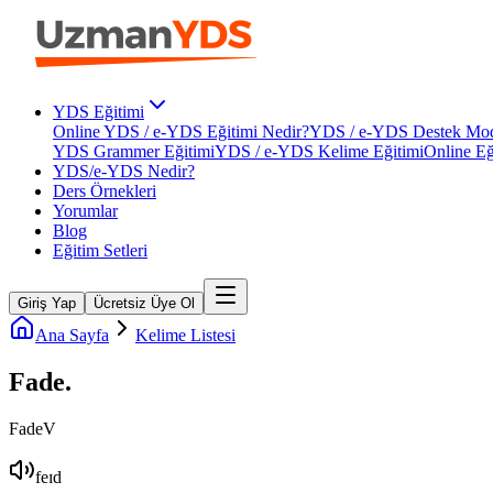
YDS Eğitimi
Online YDS / e-YDS Eğitimi Nedir?
YDS / e-YDS Destek Mod
YDS Grammer Eğitimi
YDS / e-YDS Kelime Eğitimi
Online Eğ
YDS/e-YDS Nedir?
Ders Örnekleri
Yorumlar
Blog
Eğitim Setleri
Giriş Yap
Ücretsiz Üye Ol
Ana Sayfa
Kelime Listesi
Fade
.
Fade
V
feɪd