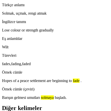
Türkçe anlamı
Solmak, uçmak, rengi atmak
İngilizce tanımı
Lose colour or strength gradually
Eş anlamlılar
Wilt
Türevleri
fades,fading,faded
Örnek cümle
Hopes of a peace settlement are beginning to
fade
.
Örnek cümle (çeviri)
Barışın gelmesi umutları
solmaya
başladı.
Diğer kelimeler