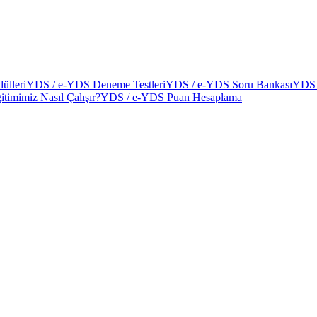
ülleri
YDS / e-YDS Deneme Testleri
YDS / e-YDS Soru Bankası
YDS 
itimimiz Nasıl Çalışır?
YDS / e-YDS Puan Hesaplama