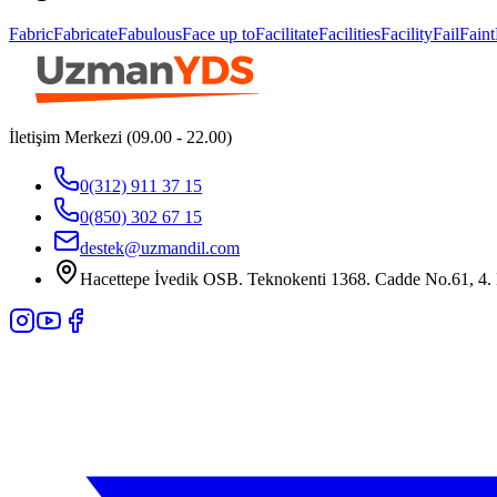
Fabric
Fabricate
Fabulous
Face up to
Facilitate
Facilities
Facility
Fail
Faint
İletişim Merkezi (09.00 - 22.00)
0(312) 911 37 15
0(850) 302 67 15
destek@uzmandil.com
Hacettepe İvedik OSB. Teknokenti 1368. Cadde No.61, 4