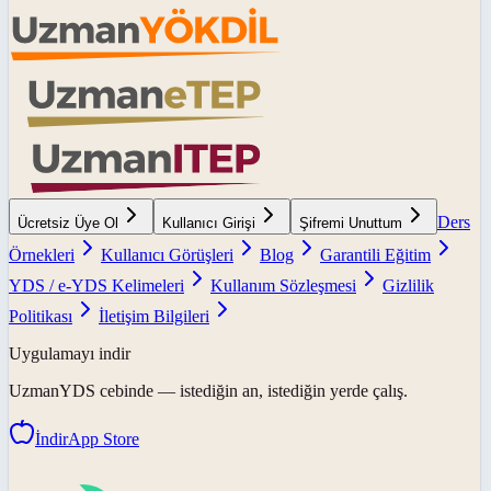
Ders
Ücretsiz Üye Ol
Kullanıcı Girişi
Şifremi Unuttum
Örnekleri
Kullanıcı Görüşleri
Blog
Garantili Eğitim
YDS / e-YDS Kelimeleri
Kullanım Sözleşmesi
Gizlilik
Politikası
İletişim Bilgileri
Uygulamayı indir
UzmanYDS
cebinde — istediğin an, istediğin yerde çalış.
İndir
App Store