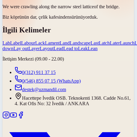
We were crawling along the narrow steel
lattice
of the bridge.
Biz köprünün dar, çelik
kafesinden
sürünüyorduk.
İlgili Kelimeler
Lab
Label
Labour
Lack
Lament
Land
Landscape
Last
Latch
Later
Launch
down
Lay out
Layer
Layout
Lead
Lead to
Leak
Lean
İletişim Merkezi (09.00 - 22.00)
0(312) 911 37 15
0(546) 855 07 15
(WhatsApp)
destek@uzmandil.com
Hacettepe İvedik OSB. Teknokenti 1368. Cadde No.61,
4. Kat Ofis No: 32 İvedik / ANKARA