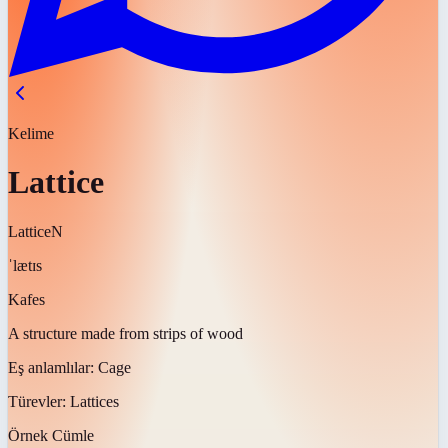
Kelime
Lattice
Lattice
N
ˈlætɪs
Kafes
A structure made from strips of wood
Eş anlamlılar:
Cage
Türevler:
Lattices
Örnek Cümle