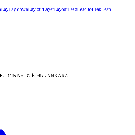
h
Lay
Lay down
Lay out
Layer
Layout
Lead
Lead to
Leak
Lean
. Kat Ofis No: 32 İvedik / ANKARA