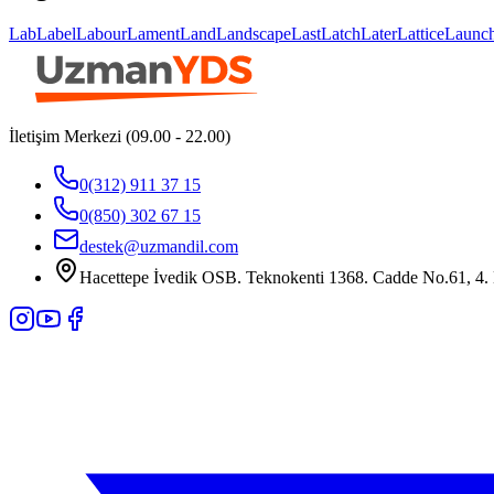
Lab
Label
Labour
Lament
Land
Landscape
Last
Latch
Later
Lattice
Launc
İletişim Merkezi (09.00 - 22.00)
0(312) 911 37 15
0(850) 302 67 15
destek@uzmandil.com
Hacettepe İvedik OSB. Teknokenti 1368. Cadde No.61, 4