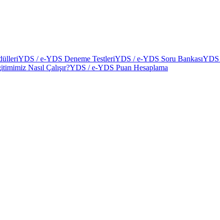
ülleri
YDS / e-YDS Deneme Testleri
YDS / e-YDS Soru Bankası
YDS 
itimimiz Nasıl Çalışır?
YDS / e-YDS Puan Hesaplama