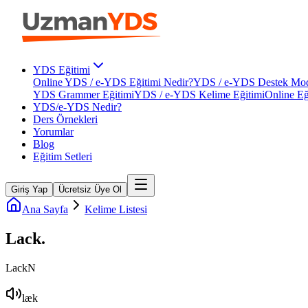
YDS Eğitimi
Online YDS / e-YDS Eğitimi Nedir?
YDS / e-YDS Destek Mod
YDS Grammer Eğitimi
YDS / e-YDS Kelime Eğitimi
Online Eğ
YDS/e-YDS Nedir?
Ders Örnekleri
Yorumlar
Blog
Eğitim Setleri
Giriş Yap
Ücretsiz Üye Ol
Ana Sayfa
Kelime Listesi
Lack
.
Lack
N
læk