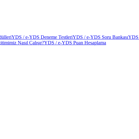
ülleri
YDS / e-YDS Deneme Testleri
YDS / e-YDS Soru Bankası
YDS 
itimimiz Nasıl Çalışır?
YDS / e-YDS Puan Hesaplama