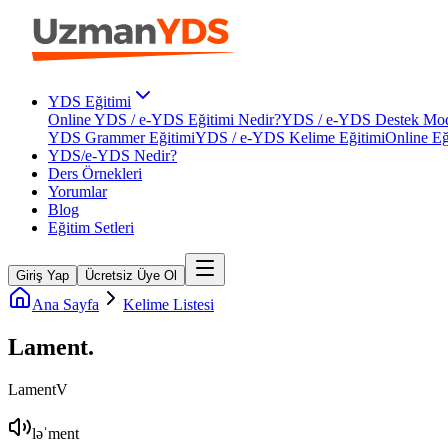
YDS Eğitimi
Online YDS / e-YDS Eğitimi Nedir?
YDS / e-YDS Destek Mod
YDS Grammer Eğitimi
YDS / e-YDS Kelime Eğitimi
Online Eğ
YDS/e-YDS Nedir?
Ders Örnekleri
Yorumlar
Blog
Eğitim Setleri
Giriş Yap
Ücretsiz Üye Ol
Ana Sayfa
Kelime Listesi
Lament
.
Lament
V
ləˈment