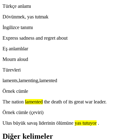
Türkçe anlamı
Dövünmek, yas tutmak
İngilizce tanımı
Express sadness and regret about
Eş anlamlılar
Mourn aloud
Türevleri
laments,lamenting,lamented
Örnek cümle
The nation
lamented
the death of its great war leader.
Örnek cümle (çeviri)
Ulus büyük savaş liderinin ölümüne
yas tutuyor
.
Diğer kelimeler