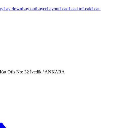
ay
Lay down
Lay out
Layer
Layout
Lead
Lead to
Leak
Lean
. Kat Ofis No: 32 İvedik / ANKARA