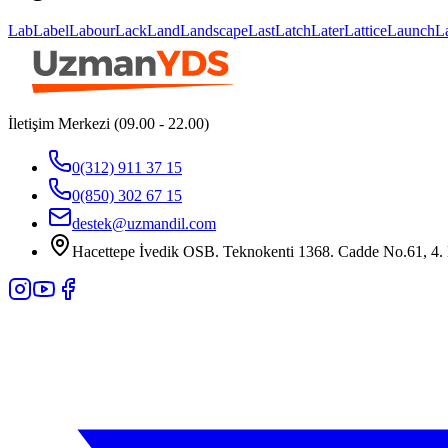
Lab
Label
Labour
Lack
Land
Landscape
Last
Latch
Later
Lattice
Launch
L
İletişim Merkezi (09.00 - 22.00)
0(312) 911 37 15
0(850) 302 67 15
destek@uzmandil.com
Hacettepe İvedik OSB. Teknokenti 1368. Cadde No.61, 4