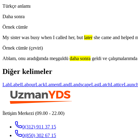
Türkçe anlamı
Daha sonra
Örnek cümle
My sister was busy when I called her, but
later
she came and helped m
Örnek cümle (çeviri)
Ablam, onu aradığımda meşguldü
daha sonra
geldi ve çalışmalarımda
Diğer kelimeler
Lab
Label
Labour
Lack
Lament
Land
Landscape
Last
Latch
Lattice
Launc
İletişim Merkezi (09.00 - 22.00)
0(312) 911 37 15
0(850) 302 67 15