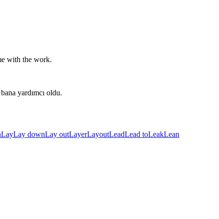
e with the work.
 bana yardımcı oldu.
h
Lay
Lay down
Lay out
Layer
Layout
Lead
Lead to
Leak
Lean