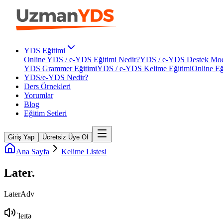
YDS Eğitimi
Online YDS / e-YDS Eğitimi Nedir?
YDS / e-YDS Destek Mod
YDS Grammer Eğitimi
YDS / e-YDS Kelime Eğitimi
Online Eğ
YDS/e-YDS Nedir?
Ders Örnekleri
Yorumlar
Blog
Eğitim Setleri
Giriş Yap
Ücretsiz Üye Ol
Ana Sayfa
Kelime Listesi
Later
.
Later
Adv
ˈleɪtə