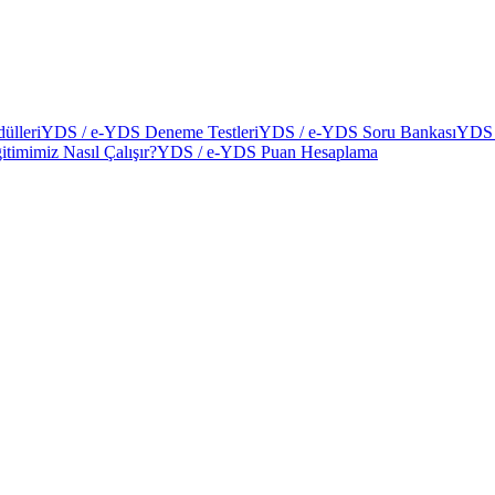
ülleri
YDS / e-YDS Deneme Testleri
YDS / e-YDS Soru Bankası
YDS 
itimimiz Nasıl Çalışır?
YDS / e-YDS Puan Hesaplama