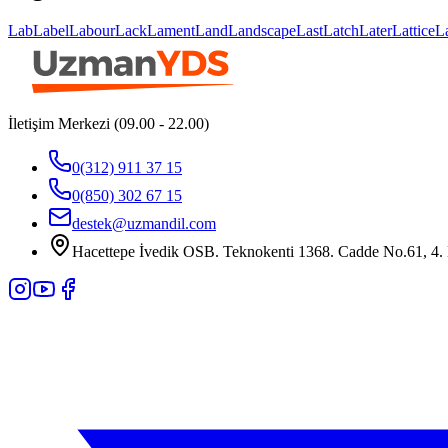
Lab
Label
Labour
Lack
Lament
Land
Landscape
Last
Latch
Later
Lattice
L
İletişim Merkezi (09.00 - 22.00)
0(312) 911 37 15
0(850) 302 67 15
destek@uzmandil.com
Hacettepe İvedik OSB. Teknokenti 1368. Cadde No.61, 4