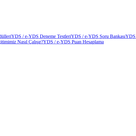
ülleri
YDS / e-YDS Deneme Testleri
YDS / e-YDS Soru Bankası
YDS 
itimimiz Nasıl Çalışır?
YDS / e-YDS Puan Hesaplama