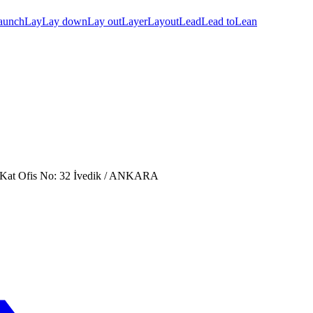
aunch
Lay
Lay down
Lay out
Layer
Layout
Lead
Lead to
Lean
. Kat Ofis No: 32 İvedik / ANKARA