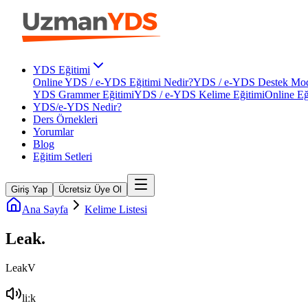
YDS Eğitimi
Online YDS / e-YDS Eğitimi Nedir?
YDS / e-YDS Destek Mod
YDS Grammer Eğitimi
YDS / e-YDS Kelime Eğitimi
Online Eğ
YDS/e-YDS Nedir?
Ders Örnekleri
Yorumlar
Blog
Eğitim Setleri
Giriş Yap
Ücretsiz Üye Ol
Ana Sayfa
Kelime Listesi
Leak
.
Leak
V
liːk