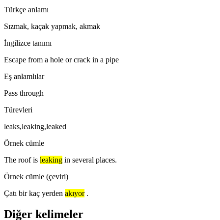
Türkçe anlamı
Sızmak, kaçak yapmak, akmak
İngilizce tanımı
Escape from a hole or crack in a pipe
Eş anlamlılar
Pass through
Türevleri
leaks,leaking,leaked
Örnek cümle
The roof is
leaking
in several places.
Örnek cümle (çeviri)
Çatı bir kaç yerden
akıyor
.
Diğer kelimeler