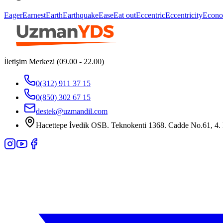
Eager
Earnest
Earth
Earthquake
Ease
Eat out
Eccentric
Eccentricity
Econo
İletişim Merkezi (09.00 - 22.00)
0(312) 911 37 15
0(850) 302 67 15
destek@uzmandil.com
Hacettepe İvedik OSB. Teknokenti 1368. Cadde No.61, 4