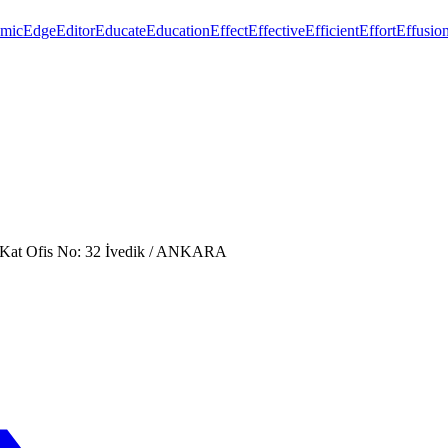
mic
Edge
Editor
Educate
Education
Effect
Effective
Efficient
Effort
Effusio
. Kat Ofis No: 32 İvedik / ANKARA