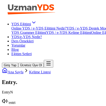
YDS Eğitimi
Online YDS / e-YDS Eğitimi Nedir?
YDS / e-YDS Destek Mod
YDS Grammer Eğitimi
YDS / e-YDS Kelime Eğitimi
Online Eğ
YDS/e-YDS Nedir?
Ders Örnekleri
Yorumlar
Blog
Eğitim Setleri
Giriş Yap
Ücretsiz Üye Ol
Ana Sayfa
Kelime Listesi
Entry
.
Entry
N
ˈentri