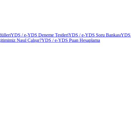
ülleri
YDS / e-YDS Deneme Testleri
YDS / e-YDS Soru Bankası
YDS 
itimimiz Nasıl Çalışır?
YDS / e-YDS Puan Hesaplama